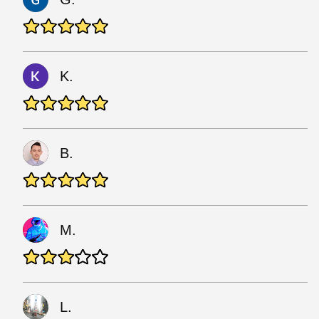
K.
B.
M.
L.