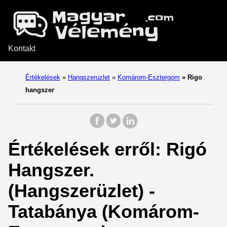
Kontakt
Értékelések
»
Hangszeruzlet
»
Komárom-Esztergom
»
Rigo
hangszer
Értékelések erről: Rigó
Hangszer.
(Hangszerüzlet) -
Tatabánya (Komárom-