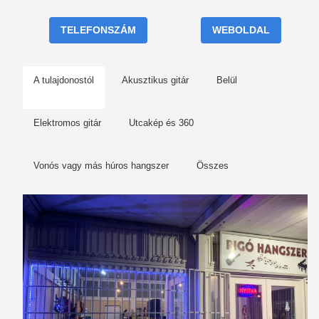
TELEFONSZÁM
WEBOLDAL
A tulajdonostól
Akusztikus gitár
Belül
Elektromos gitár
Utcakép és 360
Vonós vagy más húros hangszer
Összes