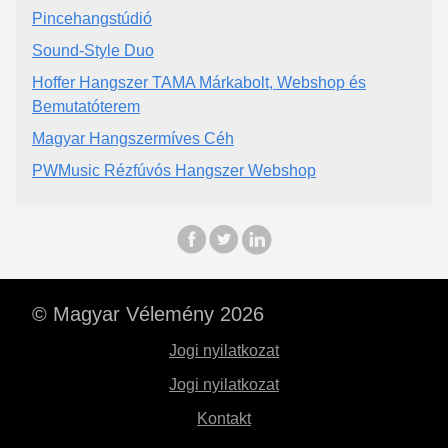
Pincehangstúdió
Sound-Style Duo
Hoffer Hangszer TAMA Márkabolt, Webshop és
Bemutatóterem
Magyar Hangszermíves Céh
PWMusic Rézfúvós Hangszer Webshop
© Magyar Vélemény 2026
Jogi nyilatkozat
Jogi nyilatkozat
Kontakt