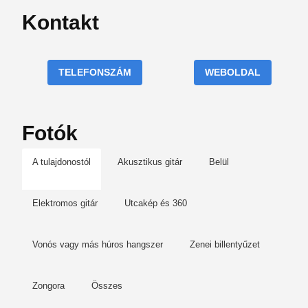
Kontakt
TELEFONSZÁM
WEBOLDAL
Fotók
A tulajdonostól
Akusztikus gitár
Belül
Elektromos gitár
Utcakép és 360
Vonós vagy más húros hangszer
Zenei billentyűzet
Zongora
Összes