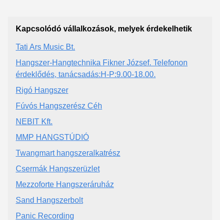
Kapcsolódó vállalkozások, melyek érdekelhetik
Tati Ars Music Bt.
Hangszer-Hangtechnika Fikner József. Telefonon
érdeklődés, tanácsadás:H-P:9.00-18.00.
Rigó Hangszer
Fúvós Hangszerész Céh
NEBIT Kft.
MMP HANGSTÚDIÓ
Twangmart hangszeralkatrész
Csermák Hangszerüzlet
Mezzoforte Hangszeráruház
Sand Hangszerbolt
Panic Recording