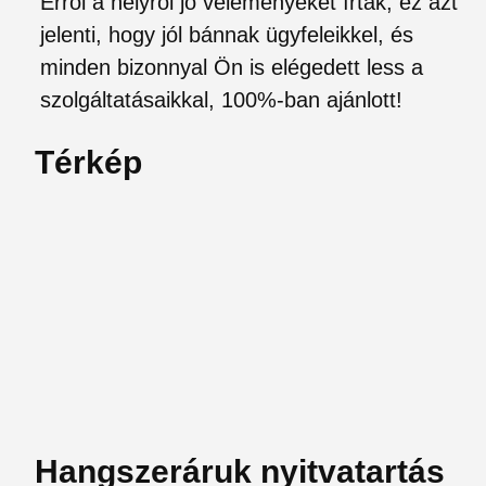
Erről a helyről jó véleményeket írtak, ez azt
jelenti, hogy jól bánnak ügyfeleikkel, és
minden bizonnyal Ön is elégedett less a
szolgáltatásaikkal, 100%-ban ajánlott!
Térkép
Hangszeráruk nyitvatartás