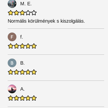
M. E.
Normális körülmények s kiszolgálás.
f.
B.
A.