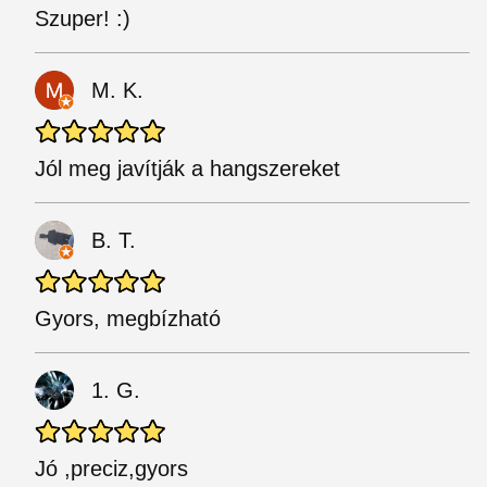
Szuper! :)
M. K.
Jól meg javítják a hangszereket
B. T.
Gyors, megbízható
1. G.
Jó ,preciz,gyors