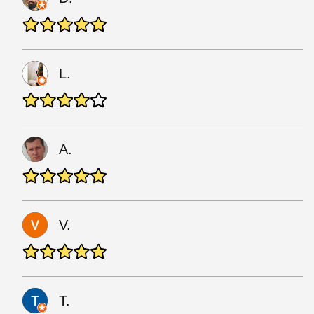
L.
A.
V.
T.