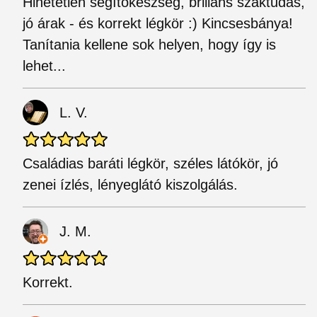
Hihetetlen segítőkészség, briliáns szaktudás,
jó árak - és korrekt légkör :) Kincsesbánya!
Tanítania kellene sok helyen, hogy így is
lehet...
L. V.
Családias baráti légkör, széles látókör, jó
zenei ízlés, lényeglátó kiszolgálás.
J. M.
Korrekt.