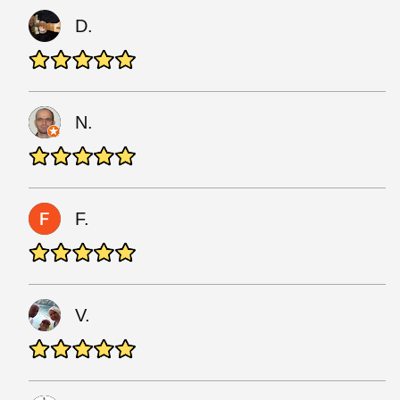
D.
N.
F.
V.