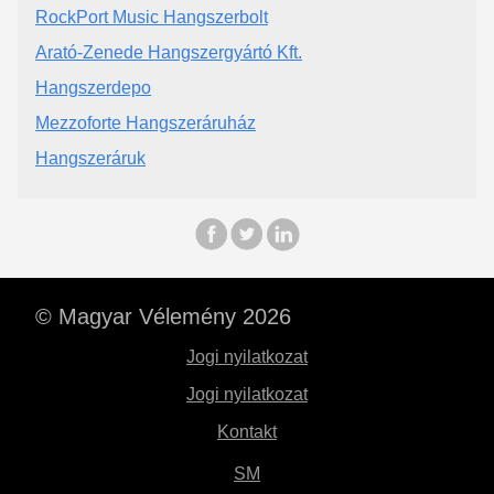
RockPort Music Hangszerbolt
Arató-Zenede Hangszergyártó Kft.
Hangszerdepo
Mezzoforte Hangszeráruház
Hangszeráruk
© Magyar Vélemény 2026
Jogi nyilatkozat
Jogi nyilatkozat
Kontakt
SM