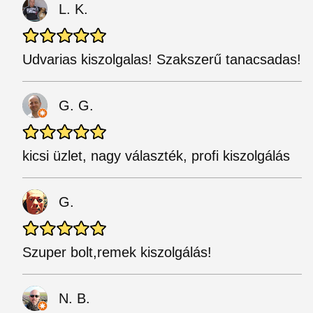
L. K.
Udvarias kiszolgalas! Szakszerű tanacsadas!
G. G.
kicsi üzlet, nagy választék, profi kiszolgálás
G.
Szuper bolt,remek kiszolgálás!
N. B.