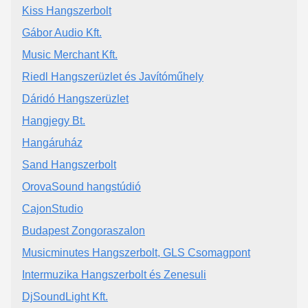
Kiss Hangszerbolt
Gábor Audio Kft.
Music Merchant Kft.
Riedl Hangszerüzlet és Javítóműhely
Dáridó Hangszerüzlet
Hangjegy Bt.
Hangáruház
Sand Hangszerbolt
OrovaSound hangstúdió
CajonStudio
Budapest Zongoraszalon
Musicminutes Hangszerbolt, GLS Csomagpont
Intermuzika Hangszerbolt és Zenesuli
DjSoundLight Kft.