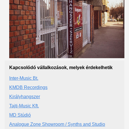
Kapcsolódó vállalkozások, melyek érdekelhetik
Inter-Music Bt.
KMDB Recordings
Királyhangszer
Tajti-Music Kft.
MD Stúdió
Analogue Zone Showroom / Synths and Studio