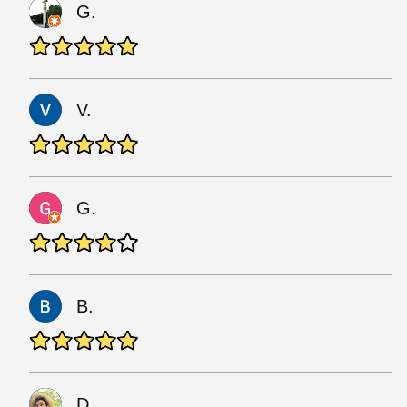
G.
V.
G.
B.
D.