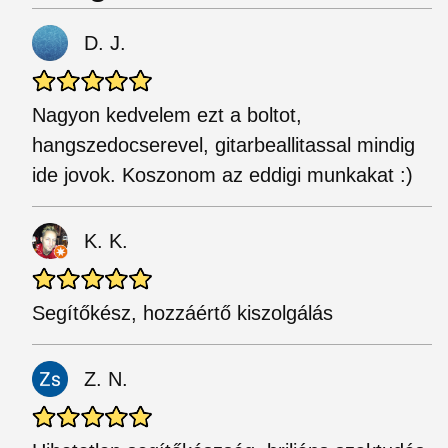
D. J.
Nagyon kedvelem ezt a boltot,
hangszedocserevel, gitarbeallitassal mindig
ide jovok. Koszonom az eddigi munkakat :)
K. K.
Segítőkész, hozzáértő kiszolgálás
Z. N.