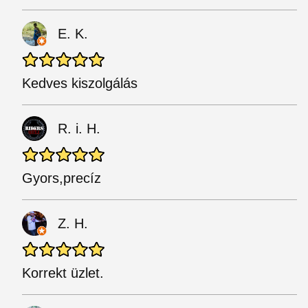
E. K.
Kedves kiszolgálás
R. i. H.
Gyors,precíz
Z. H.
Korrekt üzlet.