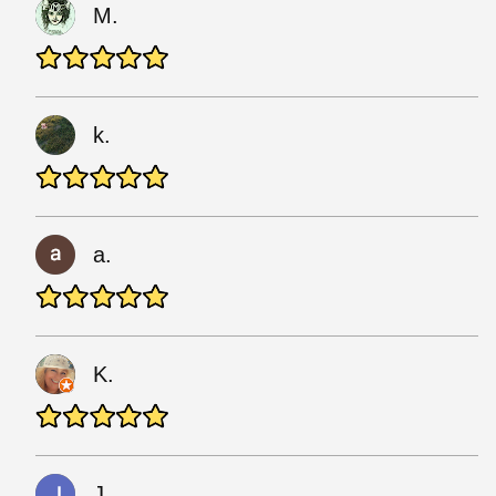
M.
k.
a.
K.
J.