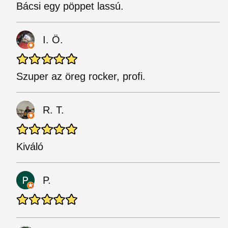
Bácsi egy pöppet lassú.
I. Ö.
Szuper az öreg rocker, profi.
R. T.
Kiváló
P.