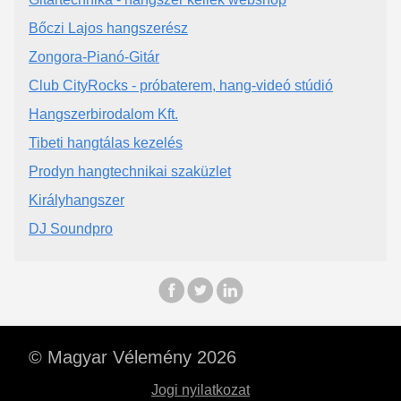
Bőczi Lajos hangszerész
Zongora-Pianó-Gitár
Club CityRocks - próbaterem, hang-videó stúdió
Hangszerbirodalom Kft.
Tibeti hangtálas kezelés
Prodyn hangtechnikai szaküzlet
Királyhangszer
DJ Soundpro
© Magyar Vélemény 2026
Jogi nyilatkozat