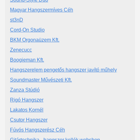
Magyar Hangszermíves Céh
st3nD
Cord-On Studio
BKM Orgonaüzem Kft.
Zenecucc
Boogieman Kft.
Hangszerelem pengetős hangszer javító műhely
Soundmaster Művészeti Kft.
Zanza Stúdió
Rigó Hangszer
Lakatos Kornél
Csutor Hangszer
Fúvós Hangszerész Céh
Gitártechnika - hangszer kellék webshop