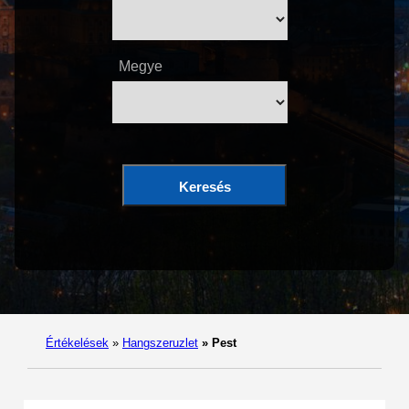
Megye
Keresés
Értékelések
»
Hangszeruzlet
»
Pest