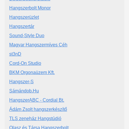
Hangszerbolt Monor
Hangszerüzlet
Hangszertár
Sound-Style Duo
Magyar Hangszermíves Céh
st3nD
Cord-On Studio
BKM Orgonaüzem Kft.
Hangszer-S
Sámándob.Hu
HangszerABC - Cordial Bt.
Ádám Zsolt hangszerkészítő
TLS zeneház Hangstúdió
Olasz és Társa Hangszerbolt