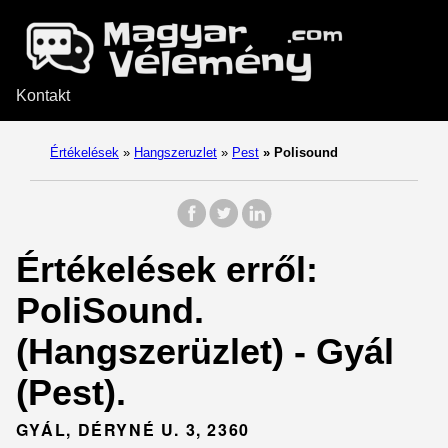
Kontakt
Értékelések
»
Hangszeruzlet
»
Pest
»
Polisound
Értékelések erről:
PoliSound.
(Hangszerüzlet) - Gyál
(Pest).
GYÁL, DÉRYNÉ U. 3, 2360