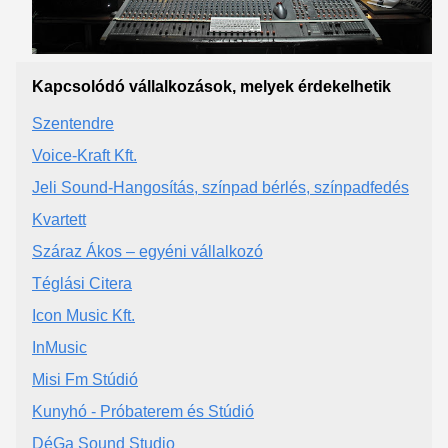
Kapcsolódó vállalkozások, melyek érdekelhetik
Szentendre
Voice-Kraft Kft.
Jeli Sound-Hangosítás, színpad bérlés, színpadfedés
Kvartett
Száraz Ákos – egyéni vállalkozó
Téglási Citera
Icon Music Kft.
InMusic
Misi Fm Stúdió
Kunyhó - Próbaterem és Stúdió
DéGa Sound Studio