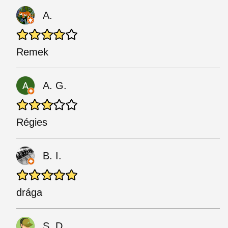
A.
Remek
A. G.
Régies
B. I.
drága
S. D.