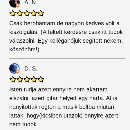
A. N.
Csak berohantam de nagyon kedves volt a
kiszolgálás! (A feltett kérdésre csak itt tudok
válaszolni: Egy kolléganőjük segített nekem,
köszönöm!)
D. S.
Isten tudja azert ennyire nem akartam
elszalni, azert gitar helyett egy harfa. At is
iranyitottak rogton a masik boltba miutan
lattak, hogy(kicsiben utazok) ennyire azert
nem tudok.