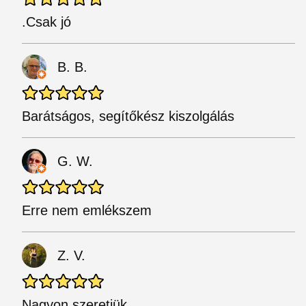
.Csak jó
B. B.
Barátságos, segítőkész kiszolgálás
G. W.
Erre nem emlékszem
Z. V.
Nagyon szeretjük.