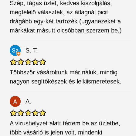
Szép, tágas üzlet, kedves kiszolgálás,
megfelelő választék, az átlagnál picit
drágább egy-két tartozék (ugyanezeket a
márkákat másutt olcsóbban szerzem be.)
S. T.
Többször vásároltunk már náluk, mindig
nagyon segítőkészek és lelkiismeretesek.
A.
A vírushelyzet alatt tértem be az üzletbe,
több vásárló is jelen volt, mindenki