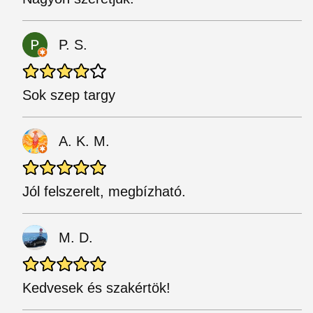
P. S.
Sok szep targy
A. K. M.
Jól felszerelt, megbízható.
M. D.
Kedvesek és szakértök!