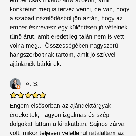
ember csak inkább arra szokott, amit
konkrétan meg is tervez venni, de van, hogy
a szabad nézelődésből jön aztán, hogy az
ember észrevesz egy különösen jó vételnek
tűnő árut, amit eredetileg talán nem is vett
volna meg... Összességében nagyszerű
hangszerboltnak tartom, amit jó szívvel
ajánlanék bárkinek.
A. S.
Engem elsősorban az ajándéktárgyak
érdekeltek, nagyon izgalmas és szép
dolgokat lattam a kirakatban. Sajnos zárva
volt, mikor teljesen véletlenül rátaláltam az