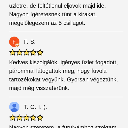
üzletre, de feltétlenül eljövök majd ide.
Nagyon ígéretesnek tűnt a kirakat,
megelőlegezem az 5 csillagot.
F. S.
Kedves kiszolgálók, igényes üzlet fogadott,
párommal látogattuk meg, hogy fuvola
tartozékokat vegyünk. Gyorsan végeztünk,
majd még visszatérünk.
T. G. I. (.
Nagyon szeretem, a furulyámhoz szoktam