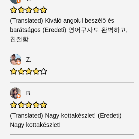
(Translated) Kiváló angolul beszélő és
barátságos (Eredeti) 영어구사도 완벽하고,
친절함
Z.
B.
(Translated) Nagy kottakészlet! (Eredeti)
Nagy kottakészlet!