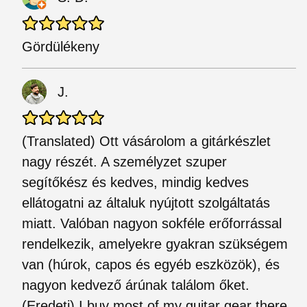
Gördülékeny
J.
(Translated) Ott vásárolom a gitárkészlet
nagy részét. A személyzet szuper
segítőkész és kedves, mindig kedves
ellátogatni az általuk nyújtott szolgáltatás
miatt. Valóban nagyon sokféle erőforrással
rendelkezik, amelyekre gyakran szükségem
van (húrok, capos és egyéb eszközök), és
nagyon kedvező árúnak találom őket.
(Eredeti) I buy most of my guitar gear there.