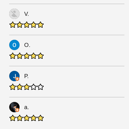
V.
O.
P.
a.