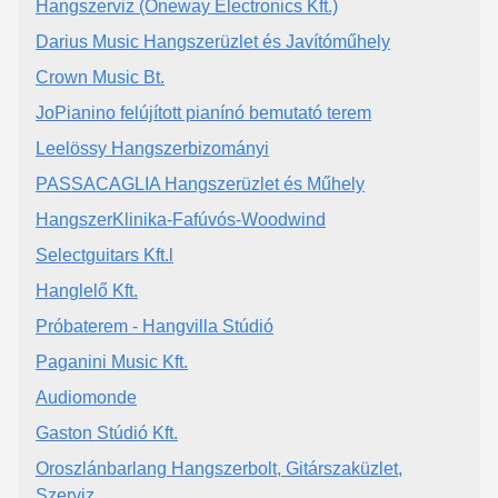
Hangszerviz (Oneway Electronics Kft.)
Darius Music Hangszerüzlet és Javítóműhely
Crown Music Bt.
JoPianino felújított pianínó bemutató terem
Leelössy Hangszerbizományi
PASSACAGLIA Hangszerüzlet és Műhely
HangszerKlinika-Fafúvós-Woodwind
Selectguitars Kft.l
Hanglelő Kft.
Próbaterem - Hangvilla Stúdió
Paganini Music Kft.
Audiomonde
Gaston Stúdió Kft.
Oroszlánbarlang Hangszerbolt, Gitárszaküzlet,
Szerviz