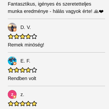
Fantasztikus, igényes és szeretetteljes
munka eredménye - hálás vagyok érte! 🙏❤️
D. V.
Remek minöség!
E. F.
Rendben volt
z.