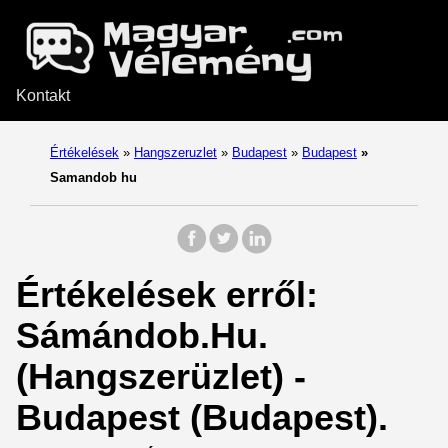
Kontakt
Értékelések
»
Hangszeruzlet
»
Budapest
»
Budapest
»
Samandob hu
Értékelések erről:
Sámándob.Hu.
(Hangszerüzlet) -
Budapest (Budapest).