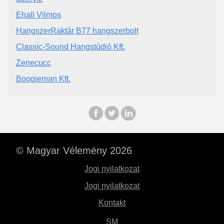
Ehall Vilmos
HangszerRaktár B77 hangszerbolt
Classic-Sound Hangstúdió Kft.
Zenecucc
Boogieman Kft.
© Magyar Vélemény 2026
Jogi nyilatkozat
Jogi nyilatkozat
Kontakt
SM