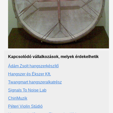
Kapcsolódó vállalkozások, melyek érdekelhetik
Ádám Zsolt hangszerkészítő
Hangszer és Ékszer Kft.
Twangmart hangszeralkatrész
Signals To Noise Lab
ChiriMuzik
Péteri Violin Stúdió