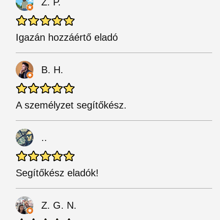
Z. P.
Igazán hozzáértő eladó
B. H.
A személyzet segítőkész.
..
Segítőkész eladók!
Z. G. N.