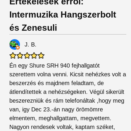
Értékelések erről:
Intermuzika Hangszerbolt
és Zenesuli
J. B.
Én egy Shure SRH 940 fejhallgatót
szerettem volna venni. Kicsit nehézkes volt a
beszerzés és majdnem feladtam, de
átlendítettek a nehézségeken. Végül sikerült
beszerezniük és rám telefonáltak ,hogy meg
van, igy Dec 23.-án nagy örömömre
elmentem, meghallgattam, megvettem.
Nagyon rendesek voltak, kaptam széket,