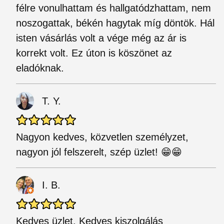
félre vonulhattam és hallgatódzhattam, nem
noszogattak, békén hagytak míg döntök. Hál
isten vásárlás volt a vége még az ár is
korrekt volt. Ez úton is köszönet az
eladóknak.
T. Y.
Nagyon kedves, közvetlen személyzet,
nagyon jól felszerelt, szép üzlet! 😁😁
I. B.
Kedves üzlet. Kedves kiszolgálás