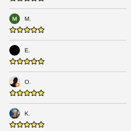
M.
E.
O.
K.