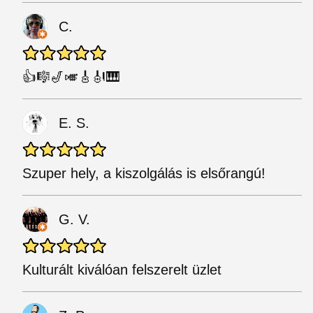
C.
👍🎼🎷🎺🎸🎻🎹
E. S.
Szuper hely, a kiszolgálás is elsőrangú!
G. V.
Kulturált kiválóan felszerelt üzlet