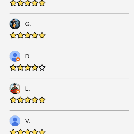
G.
D.
L.
V.