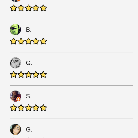
B.
G.
S.
G.