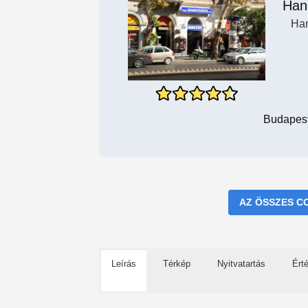
Han
Han
Budapest,
AZ ÖSSZES C
Leírás
Térkép
Nyitvatartás
Ért