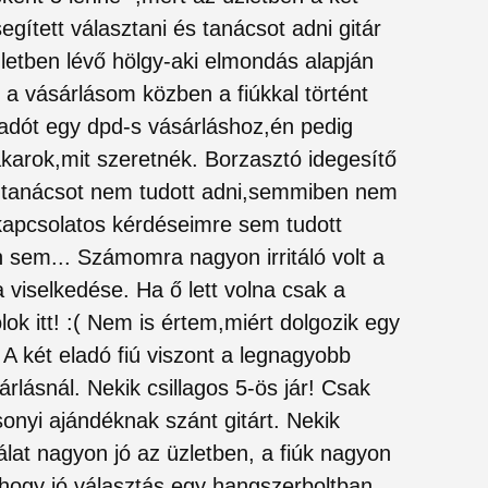
egített választani és tanácsot adni gitár
letben lévő hölgy-aki elmondás alapján
 a vásárlásom közben a fiúkkal történt
ladót egy dpd-s vásárláshoz,én pedig
karok,mit szeretnék. Borzasztó idegesítő
 tanácsot nem tudott adni,semmiben nem
l kapcsolatos kérdéseimre sem tudott
an sem... Számomra nagyon irritáló volt a
viselkedése. Ha ő lett volna csak a
ok itt! :( Nem is értem,miért dolgozik egy
 A két eladó fiú viszont a legnagyobb
árlásnál. Nekik csillagos 5-ös jár! Csak
nyi ajándéknak szánt gitárt. Nekik
lat nagyon jó az üzletben, a fiúk nagyon
hogy jó választás egy hangszerboltban.