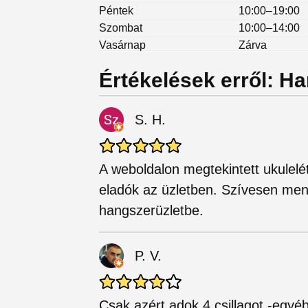
Péntek
10:00–19:00
Szombat
10:00–14:00
Vasárnap
Zárva
Értékelések erről: Ha
S. H.
A weboldalon megtekintett ukulelé
eladók az üzletben. Szívesen men
hangszerüzletbe.
P. V.
Csak azért adok 4 csillagot,-egyéb