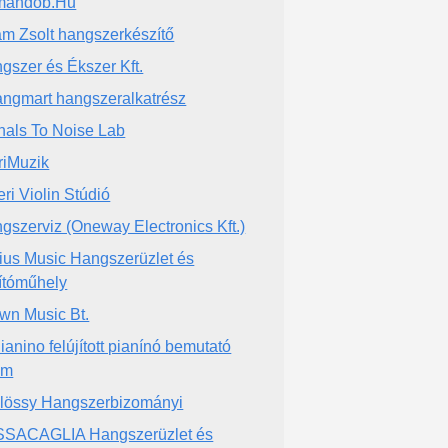
mándob.Hu
m Zsolt hangszerkészítő
gszer és Ékszer Kft.
ngmart hangszeralkatrész
nals To Noise Lab
riMuzik
eri Violin Stúdió
gszerviz (Oneway Electronics Kft.)
ius Music Hangszerüzlet és
ítóműhely
wn Music Bt.
ianino felújított pianínó bemutató
em
lössy Hangszerbizományi
SACAGLIA Hangszerüzlet és