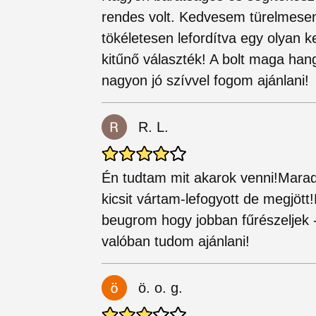
rendes volt. Kedvesem türelmesen
tökéletesen lefordítva egy olyan
kitűnő választék! A bolt maga hang
nagyon jó szívvel fogom ajánlani!
R. L.
Én tudtam mit akarok venni!Mar
kicsit vártam-lefogyott de megjöt
beugrom hogy jobban fűrészeljek 
valóban tudom ajánlani!
ö. o. g.