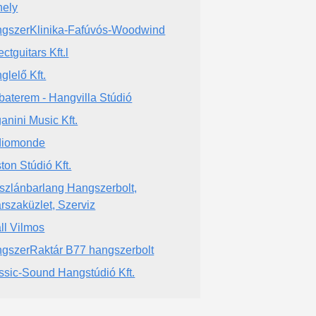
ely
gszerKlinika-Fafúvós-Woodwind
ctguitars Kft.l
glelő Kft.
baterem - Hangvilla Stúdió
anini Music Kft.
diomonde
ton Stúdió Kft.
szlánbarlang Hangszerbolt,
árszaküzlet, Szerviz
ll Vilmos
gszerRaktár B77 hangszerbolt
ssic-Sound Hangstúdió Kft.