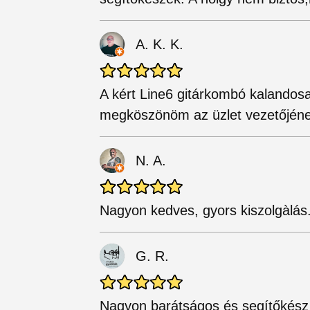
A. K. K.
A kért Line6 gitárkombó kalandos
megköszönöm az üzlet vezetőjének
N. A.
Nagyon kedves, gyors kiszolgàlás
G. R.
Nagyon barátságos és segítőkész vo