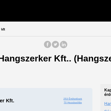
kft
 Hangszerker Kft.. (Hangsz
Kap
érd
253 Értékelések
r Kft.
70 Hozzászólás
Han