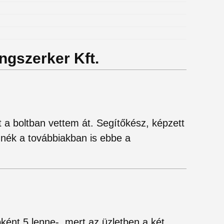
ngszerker Kft.
t a boltban vettem át. Segítőkész, képzett
nék a továbbiakban is ebbe a
ként 5 lenne- ,mert az üzletben a két