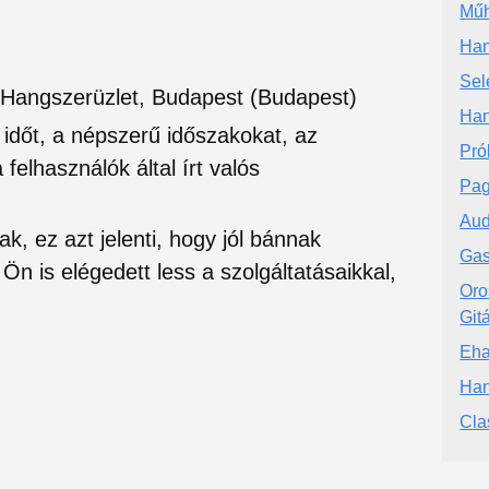
Műh
Han
Sele
 Hangszerüzlet, Budapest (Budapest)
Han
si időt, a népszerű időszakokat, az
Pró
felhasználók által írt valós
Pag
Au
ak, ez azt jelenti, hogy jól bánnak
Gas
Ön is elégedett less a szolgáltatásaikkal,
Oro
Git
Eha
Han
Cla