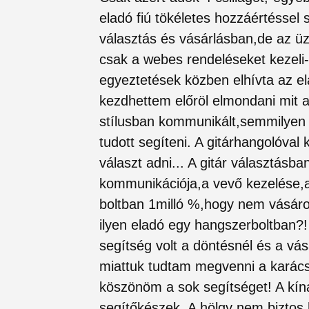
eladó fiú tökéletes hozzáértéssel s
választás és vásárlásban,de az üz
csak a webes rendeléseket kezeli-
egyeztetések közben elhívta az e
kezdhettem előröl elmondani mit a
stílusban kommunikált,semmilyen
tudott segíteni. A gitárhangolóva
választ adni... A gitár választásb
kommunikációja,a vevő kezelése,a 
boltban 1milló %,hogy nem vásárol
ilyen eladó egy hangszerboltban?!
segítség volt a döntésnél és a vás
miattuk tudtam megvenni a karácso
köszönöm a sok segítséget! A kíná
segítőkészek. A hölgy nem biztos,