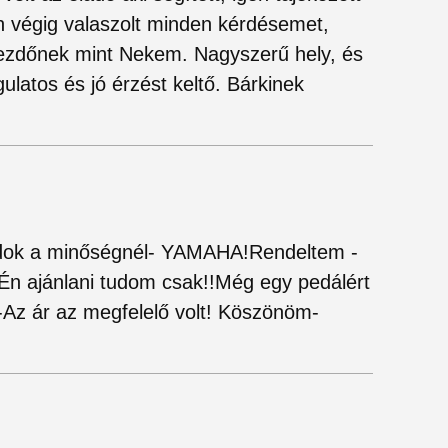
 végig valaszolt minden kérdésemet,
 kezdőnek mint Nekem. Nagyszerű hely, és
ulatos és jó érzést keltő. Bárkinek
adok a minőségnél- YAMAHA!Rendeltem -
t!Én ajánlani tudom csak!!Még egy pedálért
-Az ár az megfelelő volt! Köszönöm-