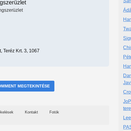
Sá
gszerüzlet
gszerüzlet
Ádá
Han
Twa
Sig
Chi
 Teréz Krt. 3, 1067
Pét
Han
Dar
Jav
OMMENT MEGTEKINTÉSE
Cro
JoP
ter
ékelések
Kontakt
Fotók
Lee
PAS