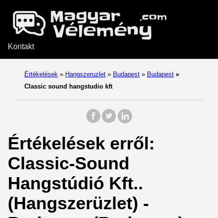
Kontakt
Értékelések
»
Hangszeruzlet
»
Budapest
»
Budapest
»
Classic sound hangstudio kft
Értékelések erről:
Classic-Sound
Hangstúdió Kft..
(Hangszerüzlet) -