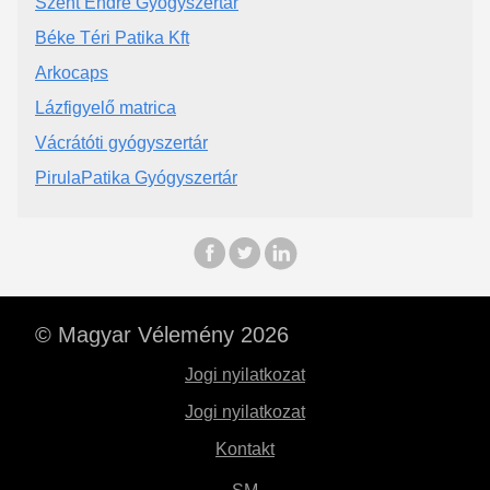
Szent Endre Gyógyszertár
Béke Téri Patika Kft
Arkocaps
Lázfigyelő matrica
Vácrátóti gyógyszertár
PirulaPatika Gyógyszertár
© Magyar Vélemény 2026
Jogi nyilatkozat
Jogi nyilatkozat
Kontakt