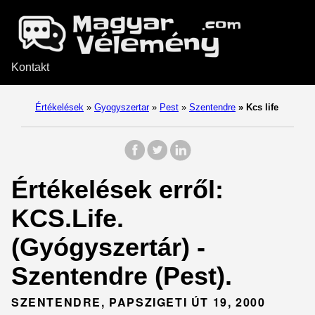
Kontakt
Értékelések
»
Gyogyszertar
»
Pest
»
Szentendre
»
Kcs life
Értékelések erről:
KCS.Life.
(Gyógyszertár) -
Szentendre (Pest).
SZENTENDRE, PAPSZIGETI ÚT 19, 2000