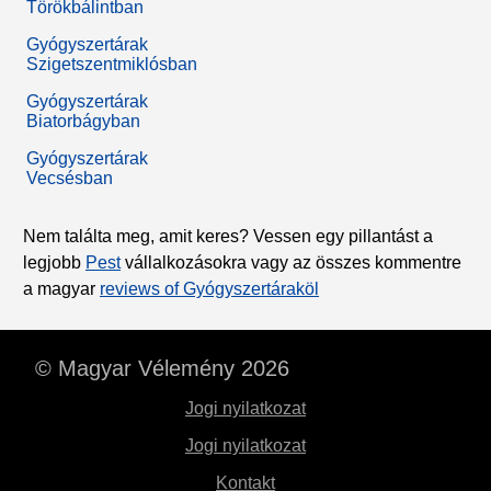
Törökbálintban
Gyógyszertárak
Szigetszentmiklósban
Gyógyszertárak
Biatorbágyban
Gyógyszertárak
Vecsésban
Nem találta meg, amit keres? Vessen egy pillantást a
legjobb
Pest
vállalkozásokra vagy az összes kommentre
a magyar
reviews of Gyógyszertáraköl
© Magyar Vélemény 2026
Jogi nyilatkozat
Jogi nyilatkozat
Kontakt