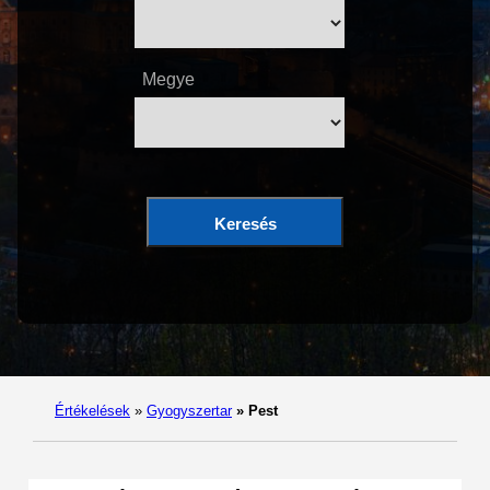
Megye
Keresés
Értékelések
»
Gyogyszertar
»
Pest