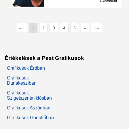
4 komment
««
1
2
3
4
5
»
»»
Értékelések a Pest Grafikusok
Grafikusok Érdban
Grafikusok
Dunakesziban
Grafikusok
Szigetszentmiklósban
Grafikusok Aszódban
Grafikusok Gödöllőban