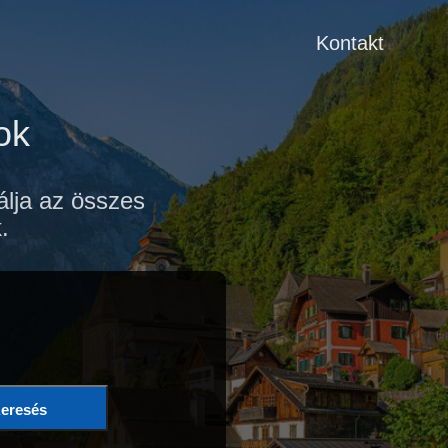
Kontakt
ok
álja az összes
.
eresés