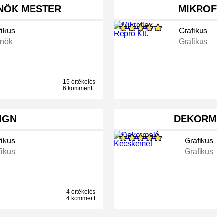
NÖK MESTER
MIKROF
fikus
Grafikus
nök
Grafikus
15 értékelés
6 komment
IGN
DEKORM
fikus
Grafikus
fikus
Grafikus
4 értékelés
4 komment