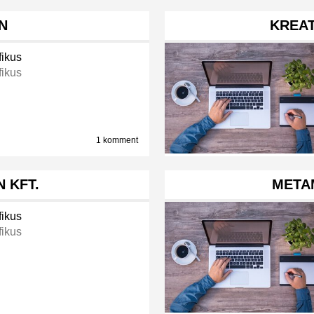
N
KREA
fikus
fikus
1 komment
 KFT.
META
fikus
fikus