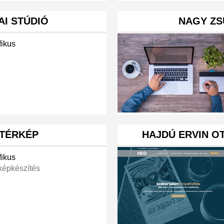
AI STÚDIÓ
NAGY ZSU
fikus
 TÉRKÉP
HAJDÚ ERVIN OT
fikus
képkészítés