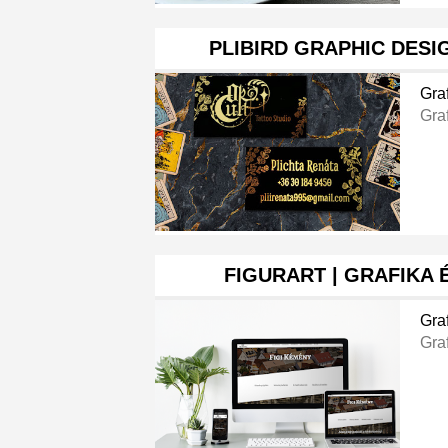
PLIBIRD GRAPHIC DESIG
Gra
Gra
FIGURART | GRAFIKA
Gra
Gra