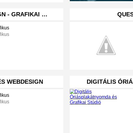
N - GRAFIKAI …
QUES
fikus
fikus
 ÉS WEBDESIGN
DIGITÁLIS ÓR
fikus
fikus