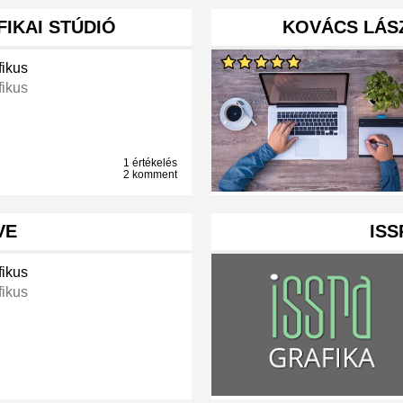
IKAI STÚDIÓ
KOVÁCS LÁS
fikus
fikus
1 értékelés
2 komment
VE
ISS
fikus
fikus