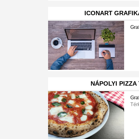
ICONART GRAFIK
Gra
NÁPOLYI PIZZA
Gra
Tér