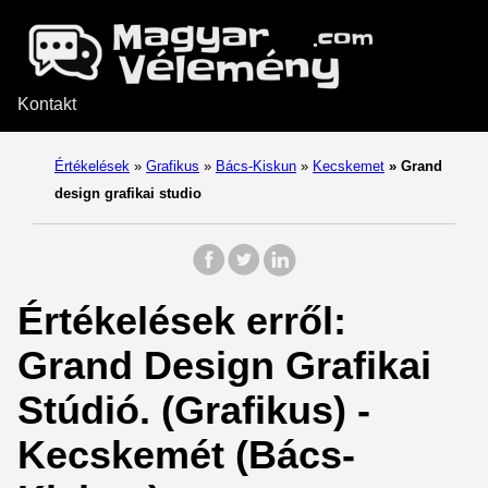
Kontakt
Értékelések
»
Grafikus
»
Bács-Kiskun
»
Kecskemet
»
Grand
design grafikai studio
Értékelések erről:
Grand Design Grafikai
Stúdió. (Grafikus) -
Kecskemét (Bács-