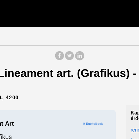
 Lineament art. (Grafikus)
, 4200
Kap
érd
t Art
0 Értékelések
ren
fikus