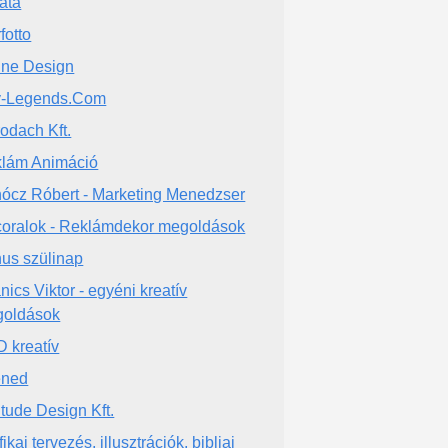
ata
fotto
line Design
y-Legends.Com
odach Kft.
lám Animáció
ócz Róbert - Marketing Menedzser
oralok - Reklámdekor megoldások
us szülinap
nics Viktor - egyéni kreatív
oldások
 kreatív
ened
titude Design Kft.
ikai tervezés, illusztrációk, bibliai