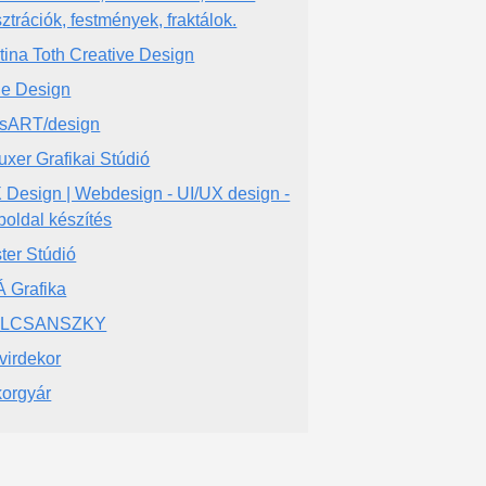
sztrációk, festmények, fraktálok.
tina Toth Creative Design
ie Design
sART/design
uxer Grafikai Stúdió
 Design | Webdesign - UI/UX design -
oldal készítés
ter Stúdió
 Grafika
LCSANSZKY
virdekor
orgyár