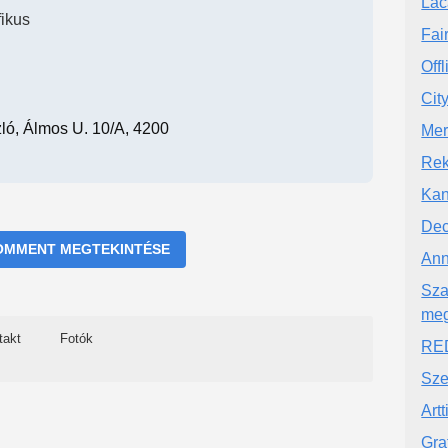
Lac
fikus
Fair
Off
Cit
ló, Álmos U. 10/a, 4200
Mer
Rek
Kan
Dec
OMMENT MEGTEKINTÉSE
Ann
Sza
meg
takt
Fotók
RED
Sz
Art
Graf