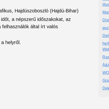
illu
afikus, Hajdúszoboszló (Hajdú-Bihar)
Mar
si időt, a népszerű időszakokat, az
Dix
felhasználók által írt valós
poz
Del
a helyről.
heX
Web
Ras
Á&Á
WO
Gra
Dek