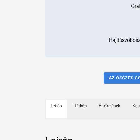
Gra
Hajdúszobosz
AZ ÖSSZES C
Leírás
Térkép
Értékelések
Kon