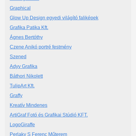
Graphical
Glow Up Design egyedi világító faliképek
Grafika Patika Kft.
Ágnes Bertóthy
Czene Anikó portré festmény
Szened
Adyv Grafika
Báthori Nikolett
TulipArt Kft.
Graffy
Kreatív Mindenes
ArtiGraf Fotó és Grafikai Stúdió KFT.
LogoGiraffe
Perlaky S Ferenc Műterem