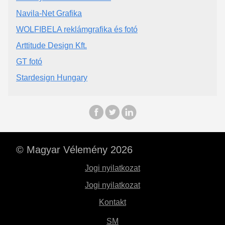
Navila-Net Grafika
WOLFIBELA reklámgrafika és fotó
Arttitude Design Kft.
GT fotó
Stardesign Hungary
© Magyar Vélemény 2026
Jogi nyilatkozat
Jogi nyilatkozat
Kontakt
SM