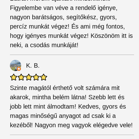
Figyelembe van véve a rendelő igénye,
nagyon barátságos, segítőkész, gyors,
percíz munkát végez! És ami még fontos,
hogy igényes munkát végez! Köszönöm itt is
neki, a csodás munkáját!
K. B.
Szinte magától érthető volt számára mit
akarok, mintha belém látna! Szebb lett és
jobb lett mint álmodtam! Kedves, gyors és
magas minőségű anyagot ad csak ki a
kezéből! Nagyon meg vagyok elégedve vele!