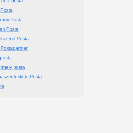
ztölc posta
 Posta
kány Posta
ján Posta
kszend Posta
 Postapartner
 posta
rmely posta
aszentmiklós Posta
ta