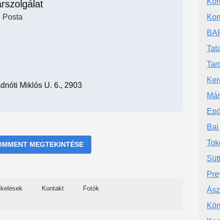
Kom
rszolgálat
Posta
Kom
BAR
Tat
Tar
Ker
nóti Miklós U. 6., 2903
Már
Epö
Baj
Tok
OMMENT MEGTEKINTÉSE
Süt
Pre
ékelések
Kontakt
Fotók
Ász
Köm