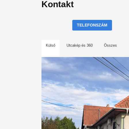
Kontakt
TELEFONSZÁM
Külső
Utcakép és 360
Összes