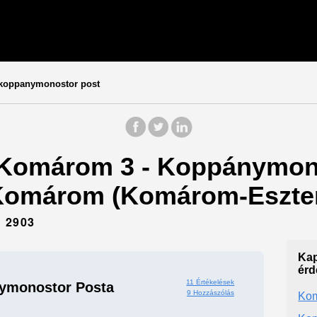
oppanymonostor post
: Komárom 3 - Koppánymon
- Komárom (Komárom-Eszte
 2903
Kap
érd
11 Értékelések
ymonostor Posta
9 Hozzászólás
Kom