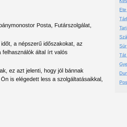
Kes
Ete
Tár
ánymonostor Posta, Futárszolgálat,
Tar
Szá
si időt, a népszerű időszakokat, az
Súr
felhasználók által írt valós
Tát
Gye
ak, ez azt jelenti, hogy jól bánnak
Dun
Ön is elégedett less a szolgáltatásaikkal,
Pos