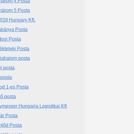
árom 4 Posta
árom 5 Posta
SII Hungary Kft.
abánya Posta
dosi Posta
ékteleki Posta
iahalom posta
l posta
 posta
od 1-es Posta
tő posta
ymesser Hungaria Logistikai Kft
ár Posta
lőd Posta