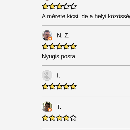
A mérete kicsi, de a helyi közöss
N. Z.
Nyugis posta
I.
T.