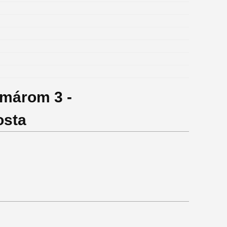
omárom 3 -
osta