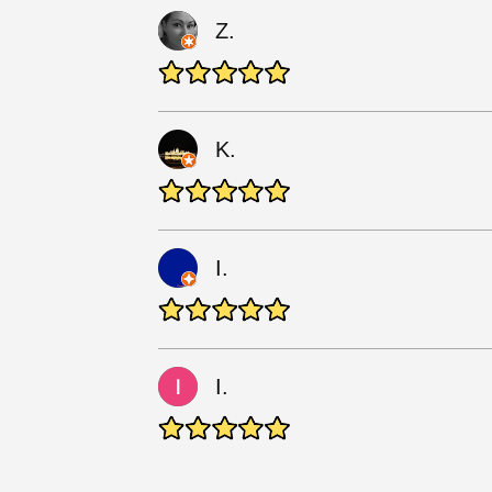
Z.
K.
I.
I.