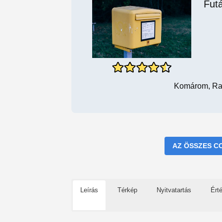
Futá
Komárom, Rad
AZ ÖSSZES C
Leírás
Térkép
Nyitvatartás
Ért