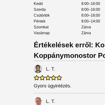
Kedd
8:00–16:00
Szerda
8:00–16:00
Csütörtök
8:00–16:00
Péntek
8:00–14:00
Szombat
Zárva
Vasárnap
Zárva
Értékelések erről: K
Koppánymonostor P
L. T.
Gyors ügyintézés.
L. T.