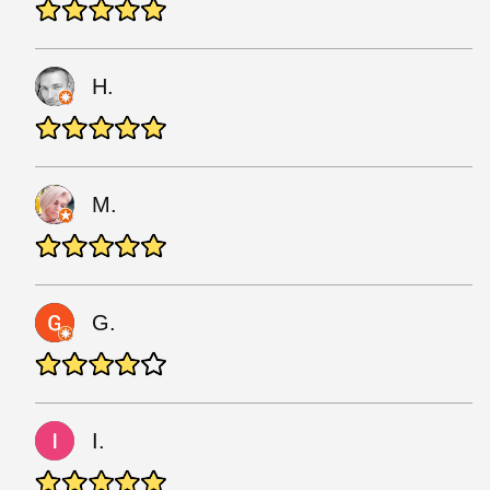
H.
M.
G.
I.