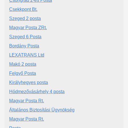
Csongrád 2-es Posta
Csekkpont Bt.
Szeged 2 posta
Magyar Posta ZRt.
Szeged 6 Posta
Bordány Posta
LEXATRANS Ltd
Makó 2 posta
Felgyő Posta
Királyhegyes posta
Hódmezővásárhely 4 posta
Magyar Posta Rt.
Általános Biztosítási Ügynökség
Magyar Posta Rt.