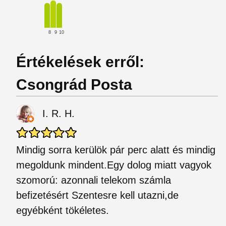
8
9
10
Értékelések erről:
Csongrád Posta
I. R. H.
Mindig sorra kerülök pár perc alatt és mindig
megoldunk mindent.Egy dolog miatt vagyok
szomorú: azonnali telekom számla
befizetésért Szentesre kell utazni,de
egyébként tökéletes.