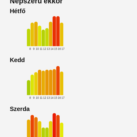
Népszerű ekkor
Hétfő
8
9
10
11
12
13
14
15
16
17
Kedd
8
9
10
11
12
13
14
15
16
17
Szerda