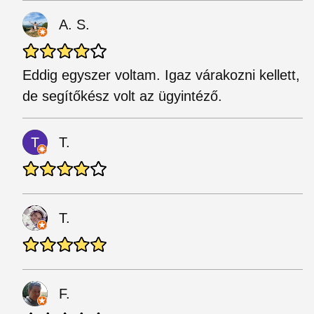
A. S.
Eddig egyszer voltam. Igaz várakozni kellett,
de segítőkész volt az ügyintéző.
T.
T.
F.