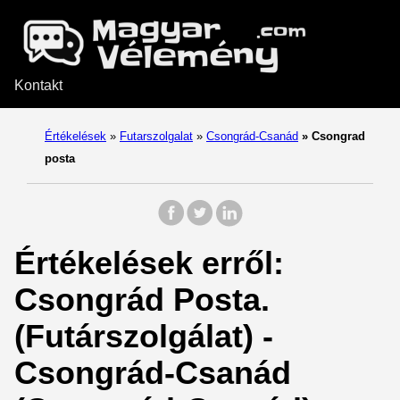
Kontakt
Értékelések
»
Futarszolgalat
»
Csongrád-Csanád
»
Csongrad
posta
Értékelések erről:
Csongrád Posta.
(Futárszolgálat) -
Csongrád-Csanád