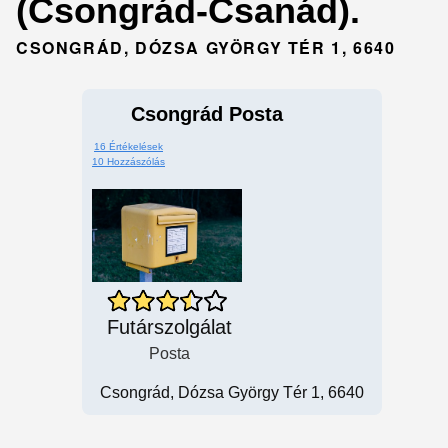
(Csongrád-Csanád).
CSONGRÁD, DÓZSA GYÖRGY TÉR 1, 6640
Csongrád Posta
16 Értékelések
10 Hozzászólás
Futárszolgálat
Posta
Csongrád, Dózsa György Tér 1, 6640