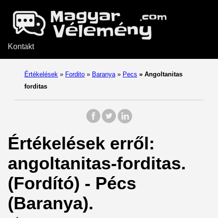
Kontakt
Értékelések
»
Fordito
»
Baranya
»
Pecs
»
Angoltanitas
forditas
Értékelések erről:
angoltanitas-forditas.
(Fordító) - Pécs
(Baranya).