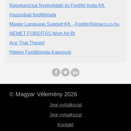
Nagykanizsai Nyelvoktató és Fordító Iroda Kft.
Használati fordítóiroda
Master Language Support Kft. - ForditoTolmacs.co.hu
NÉMET FORDÍTÁS Wort-Art Bt
Ace That Thesis!
Hiteles Fordítóiroda Kaposvár
© Magyar Vélemény 2026
Jogi nyilatkozat
Jogi nyilatkozat
Kontakt