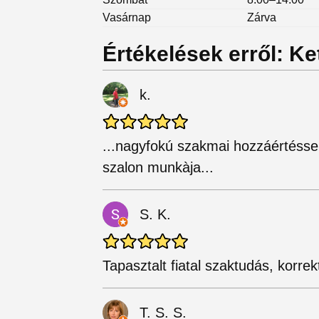
Vasárnap
Zárva
Értékelések erről: Ke
k.
...nagyfokú szakmai hozzáértéssel
szalon munkàja...
S. K.
Tapasztalt fiatal szaktudás, korrek
T. S. S.