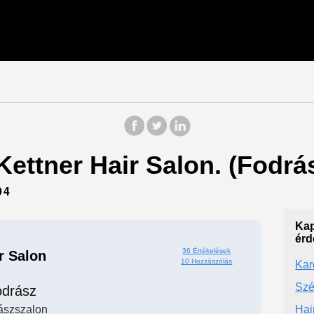
Kettner Hair Salon. (Fodrás
94
Kap
érd
36 Értékelések
r Salon
10 Hozzászólás
Kar
Szé
odrász
ászszalon
Hai