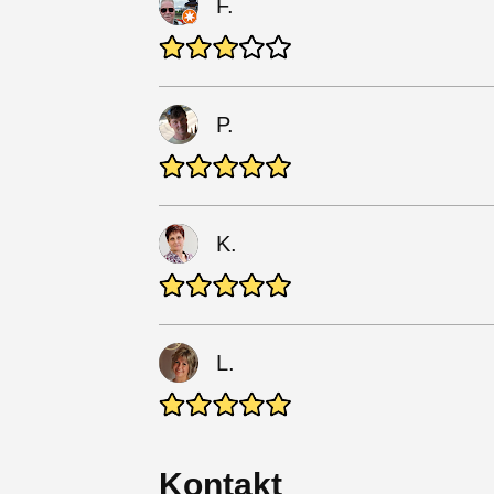
F.
P.
K.
L.
Kontakt