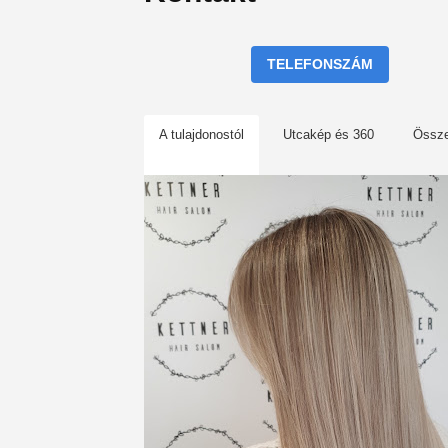
TELEFONSZÁM
A tulajdonostól
Utcakép és 360
Össz