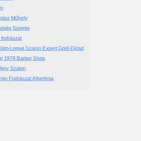
on
rász Műhely
pség Szemle
i fodrászat
llám-Loreal Szalon Expert Gold-Diósd
or 1978 Barber Shop
fény Szalon
min Fodrászat Albertirsa