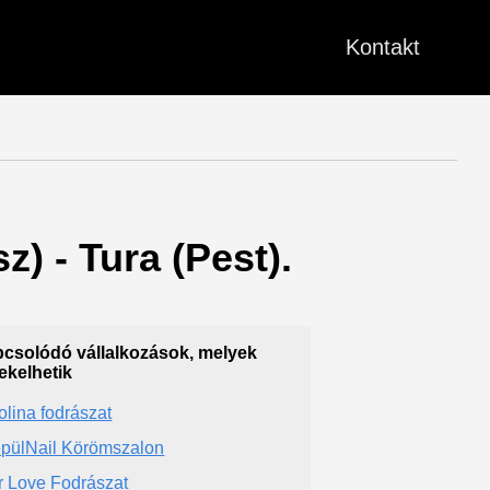
Kontakt
z) - Tura (Pest).
csolódó vállalkozások, melyek
ekelhetik
olina fodrászat
pülNail Körömszalon
r Love Fodrászat