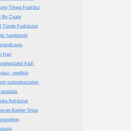
ceg Tímea Fodrász
r By Csabi
 Tünde Fodrászat
tic hair&body
erandLouis
n Hair
pségstúdió E&E
rász - pedikűr
erty szépségszalon
csesláda
sike fodrászat
ecret Barber Shop
pségIkon
stúdió