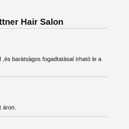
ttner Hair Salon
 ,és baràtsàgos fogadtatàsal írható le a
t áron.