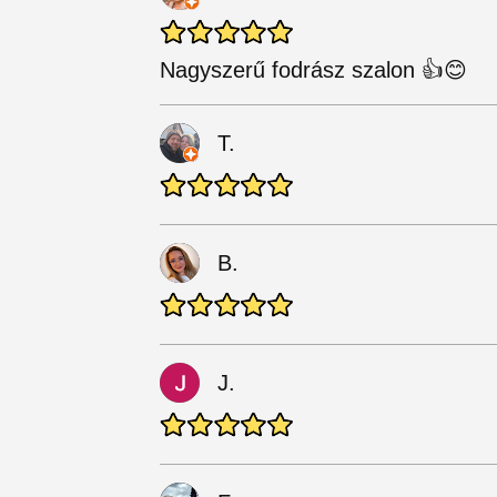
Nagyszerű fodrász szalon 👍😊
T.
B.
J.