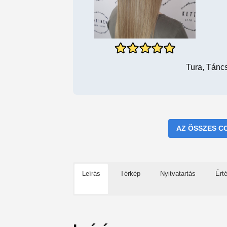
Tura, Táncs
AZ ÖSSZES C
Leírás
Térkép
Nyitvatartás
Ért