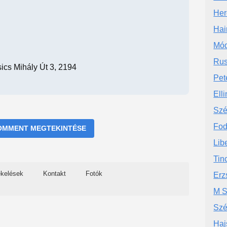
Her
Hai
Mód
Rus
ics Mihály Út 3, 2194
Pet
Elli
Szé
Fod
OMMENT MEGTEKINTÉSE
Lib
Tin
ékelések
Kontakt
Fotók
Erz
M S
Szé
Haj