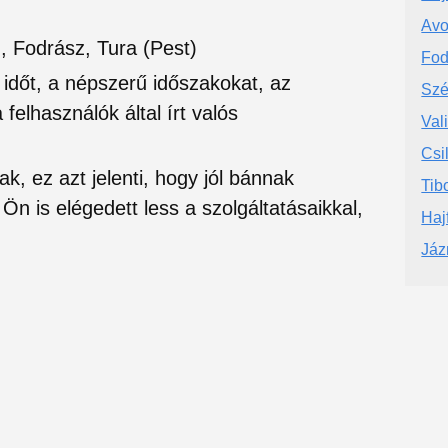
Av
, Fodrász, Tura (Pest)
Fod
si időt, a népszerű időszakokat, az
Szé
felhasználók által írt valós
Val
Csi
ak, ez azt jelenti, hogy jól bánnak
Tib
Ön is elégedett less a szolgáltatásaikkal,
Haj
Jáz