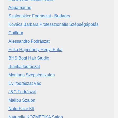
Aquamarine
Szalonskicc Fodrászat - Budaörs
Kovács Barbara Professzionális Szépségápolás
Coiffeur
Alessandro Fodrászat
Erika Hajműhely Hegyi Erika
BHS Bogi Hair Studio
Bianka fodrászat
Montana Szépségszalon
Évi fodrászat Vác
J&G Fodrászat
Malibu Szalon
NaturFace Kft
Naturelle KOZMETIKA Salon