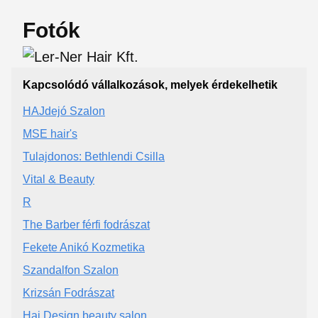
Fotók
Kapcsolódó vállalkozások, melyek érdekelhetik
HAJdejó Szalon
MSE hair's
Tulajdonos: Bethlendi Csilla
Vital & Beauty
R
The Barber férfi fodrászat
Fekete Anikó Kozmetika
Szandalfon Szalon
Krizsán Fodrászat
Haj Design beauty salon