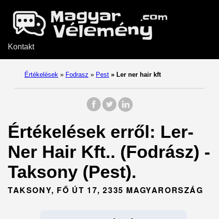
Kontakt
Értékelések
»
Fodrasz
»
Pest
»
Ler ner hair kft
Értékelések erről: Ler-
Ner Hair Kft.. (Fodrász) -
Taksony (Pest).
TAKSONY, FŐ ÚT 17, 2335 MAGYARORSZÁG