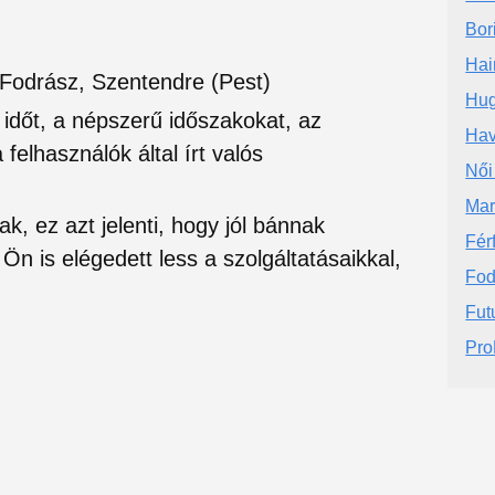
Bor
Hair
Fodrász, Szentendre (Pest)
Hug
si időt, a népszerű időszakokat, az
Hav
felhasználók által írt valós
Női
Mar
ak, ez azt jelenti, hogy jól bánnak
Fér
Ön is elégedett less a szolgáltatásaikkal,
Fod
Fut
Pro