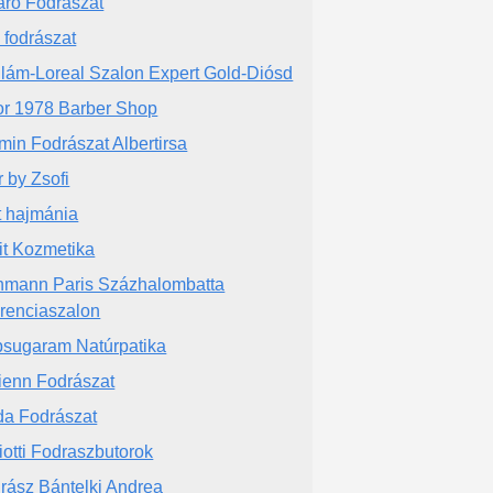
aro Fodrászat
i fodrászat
llám-Loreal Szalon Expert Gold-Diósd
or 1978 Barber Shop
min Fodrászat Albertirsa
r by Zsofi
t hajmánia
it Kozmetika
hmann Paris Százhalombatta
erenciaszalon
sugaram Natúrpatika
ienn Fodrászat
da Fodrászat
iotti Fodraszbutorok
rász Bántelki Andrea