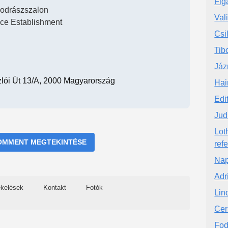
Fig
odrászszalon
Val
ice Establishment
Csi
Tib
Jáz
zlói Út 13/a, 2000 Magyarország
Hai
Edi
Jud
Lot
OMMENT MEGTEKINTÉSE
ref
Nap
Adr
ékelések
Kontakt
Fotók
Lin
Cer
Fod