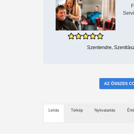
F
Serv
Szentendre, Szentlás
AZ ÖSSZES C
Leírás
Térkép
Nyitvatartás
Ért