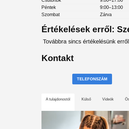
Csütörtök
9:00–17:00
Péntek
9:00–13:00
Szombat
Zárva
Értékelések erről: S
Továbbra sincs értékelésünk errő
Kontakt
TELEFONSZÁM
A tulajdonostól
Külső
Videók
Ö