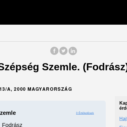
 Szépség Szemle. (Fodrász
13/A, 2000 MAGYARORSZÁG
Kap
érd
Szemle
3 Értékelések
Haj
Fodrász