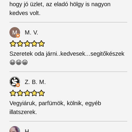
hogy jó üzlet, az eladó hölgy is nagyon
kedves volt.
M. V.
Szeretek oda járni..kedvesek...segitőkészek
😀😀😀
Z. B. M.
Vegyiáruk, parfümök, kölnik, egyéb
illatszerek.
H.