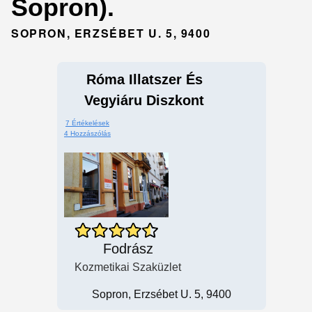
Sopron).
SOPRON, ERZSÉBET U. 5, 9400
Róma Illatszer És
Vegyiáru Diszkont
7 Értékelések
4 Hozzászólás
Fodrász
Kozmetikai Szaküzlet
Sopron, Erzsébet U. 5, 9400