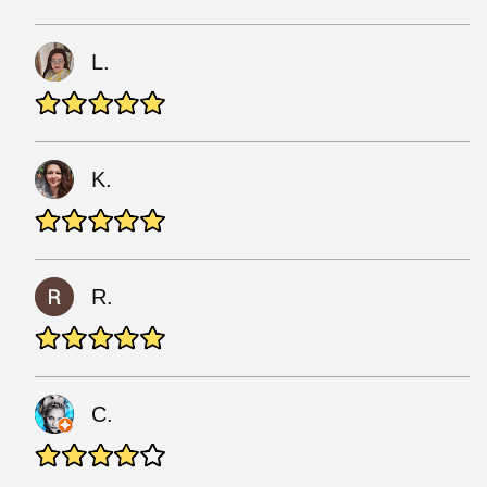
L.
K.
R.
C.