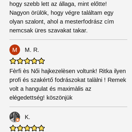
hogy szebb lett az állaga, mint előtte!
Nagyon örülök, hogy végre találtam egy
olyan szalont, ahol a mesterfodrász cím
nemcsak üres szavakat takar.
M. R.
Fèrfi ès Női hajkezelèsen voltunk! Ritka ilyen
profi és szakértő fodrászokat talàlni ! Remek
volt a hangulat és maximàlis az
elégedettség! köszönjük
K.