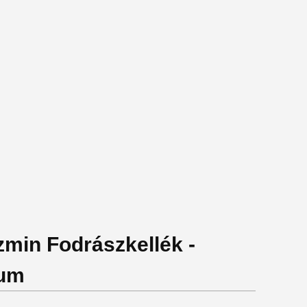
zmin Fodrászkellék -
kum