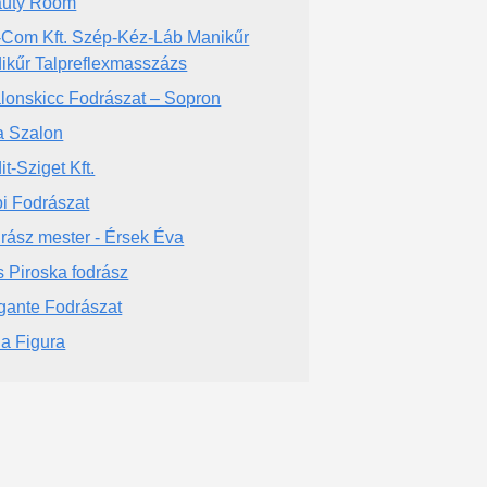
uty Room
Com Kft. Szép-Kéz-Láb Manikűr
ikűr Talpreflexmasszázs
lonskicc Fodrászat – Sopron
a Szalon
it-Sziget Kft.
i Fodrászat
rász mester - Érsek Éva
s Piroska fodrász
gante Fodrászat
la Figura