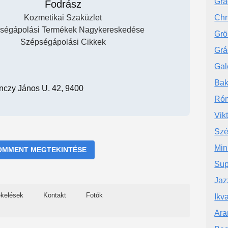
Grá
Fodrász
Kozmetikai Szaküzlet
Chr
ségápolási Termékek Nagykereskedése
Grö
Szépségápolási Cikkek
Grá
Gal
Bak
nczy János U. 42, 9400
Róm
Vik
Szé
Min
OMMENT MEGTEKINTÉSE
Sup
Jaz
ékelések
Kontakt
Fotók
Ikv
Ara