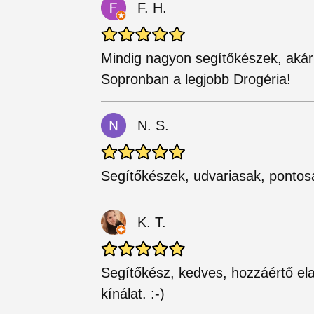
F. H.
Mindig nagyon segítőkészek, aká
Sopronban a legjobb Drogéria!
N. S.
Segítőkészek, udvariasak, pontos
K. T.
Segítőkész, kedves, hozzáértő ela
kínálat. :-)