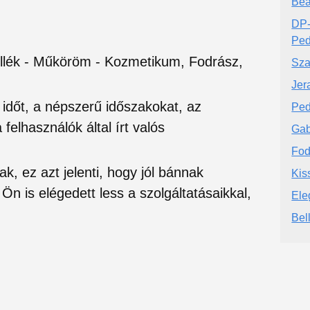
Bea
DP-
Ped
llék - Műköröm - Kozmetikum, Fodrász,
Sza
Jer
si időt, a népszerű időszakokat, az
Ped
felhasználók által írt valós
Gab
Fod
ak, ez azt jelenti, hogy jól bánnak
Kis
Ön is elégedett less a szolgáltatásaikkal,
Ele
Bel