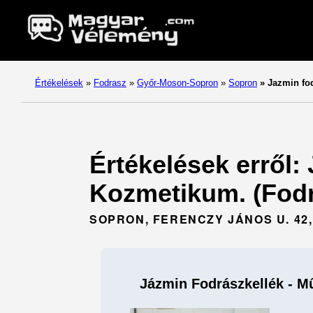
Értékelések
»
Fodrasz
»
Győr-Moson-Sopron
»
Sopron
»
Jazmin fod
Értékelések erről:
Kozmetikum. (Fodr
SOPRON, FERENCZY JÁNOS U. 42,
Jázmin Fodrászkellék - 