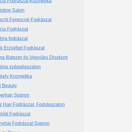
cia Fodrászat-Kozmetika
istine Salon
schl Ferencné Fodrászat
cia Fodrászat
éria fodrászat
k Erzsébet Fodrászat
a Illatszer és Vegyiáru Diszkont
tória szépségszalon
kely Kozmetika
i Beauty
erhair Sopron
z Hair Fodrászat, Fodrásszalon
ahídi Fodrászat
nyhaj Fodrászat Sopron