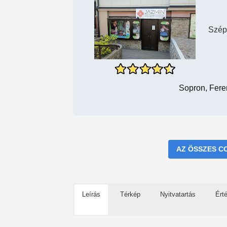
Szép
Sopron, Fere
AZ ÖSSZES C
Leírás
Térkép
Nyitvatartás
Ért