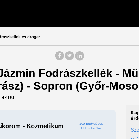
raszkellek es droger
 Jázmin Fodrászkellék - M
ász) - Sopron (Győr-Moso
 9400
Kap
érd
105 Értékelések
Műköröm - Kozmetikum
9 Hozzászólás
Szé