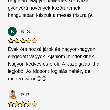
reggelén. Nagyon kellemes környezet ,
gyönyörű növények között remek
hangulatban készült a mesés frizura 🤗
B. S.
Évek óta hozzá járok és nagyon-nagyon
elégedett vagyok. Ajánlom mindenkinek.
Nagyon kedves és profi. A kiszolgálás itt a
legjobb. Az időpont foglalás nehéz, de
megéri várni 😘😘
P. P.