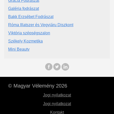
Grácia Fodrászat
Galéria fodrászat
Bakk Erzsébet Fodrászat
Róma Illatszer és Vegyiáru Diszkont
Viktória szépségszalon
Székely Kozmetika
Mini Beauty
© Magyar Vélemény 2026
Jogi nyilatkozat
Jogi nyilatkozat
Kontakt