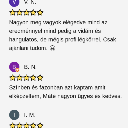
V. N.
Nagyon meg vagyok elégedve mind az
eredménnyel mind pedig a vidám és
hangulatos, de mégis profi légkörrel. Csak
ajánlani tudom. 🤗
B. N.
Színben és fazonban azt kaptam amit
elképzeltem, Máté nagyon ügyes és kedves.
I. M.