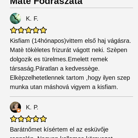
Máté Fodrászata
K. F.
Kisfiam (14hónapos)vittem első haj vágásra.
Matè tökèletes frizurát vágott neki. Szèpen
dolgozik es türelmes.Emelett remek
társaság.Páratlan a kedvessège.
Elkèpzelhetetlennek tartom ,hogy ilyen szep
munka utan máshová vigyem a kisfiam.
K. P.
Barátnőmet kísértem el az esküvője