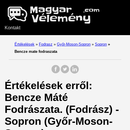
Kontakt
Értékelések
»
Fodrasz
»
Győr-Moson-Sopron
»
Sopron
»
Bencze mate fodraszata
Értékelések erről:
Bencze Máté
Fodrászata. (Fodrász) -
Sopron (Győr-Moson-