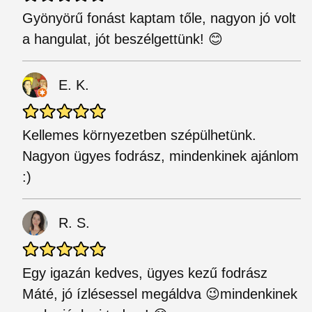
Gyönyörű fonást kaptam tőle, nagyon jó volt
a hangulat, jót beszélgettünk! 😊
E. K.
Kellemes környezetben szépülhetünk.
Nagyon ügyes fodrász, mindenkinek ajánlom
:)
R. S.
Egy igazán kedves, ügyes kezű fodrász
Máté, jó ízlésessel megáldva 😉mindenkinek