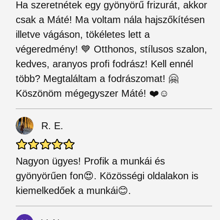
Ha szeretnétek egy gyönyörű frizurát, akkor
csak a Máté! Ma voltam nála hajszőkítésen
illetve vágáson, tökéletes lett a
végeredmény! 💙 Otthonos, stílusos szalon,
kedves, aranyos profi fodrász! Kell ennél
több? Megtaláltam a fodrászomat! 🤗
Köszönöm mégegyszer Máté! ❤️☺️
R. E.
Nagyon ügyes! Profik a munkái és
gyönyörűen fon😍. Közösségi oldalakon is
kiemelkedőek a munkái😊.