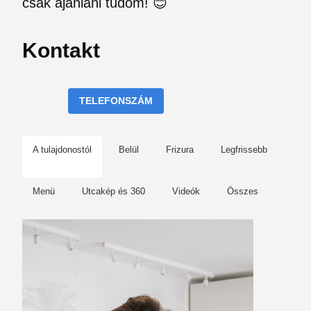
csak ajánlani tudom! 😊
Kontakt
TELEFONSZÁM
A tulajdonostól
Belül
Frizura
Legfrissebb
Menü
Utcakép és 360
Videók
Összes