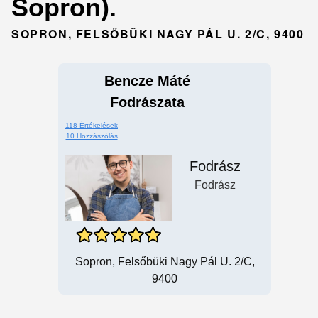
Sopron).
SOPRON, FELSŐBÜKI NAGY PÁL U. 2/C, 9400
Bencze Máté
Fodrászata
118 Értékelések
10 Hozzászólás
Fodrász
Fodrász
Sopron, Felsőbüki Nagy Pál U. 2/c,
9400