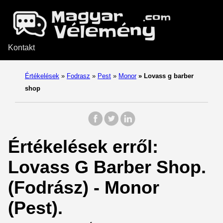
Kontakt
Értékelések
»
Fodrasz
»
Pest
»
Monor
»
Lovass g barber
shop
Értékelések erről:
Lovass G Barber Shop.
(Fodrász) - Monor
(Pest).