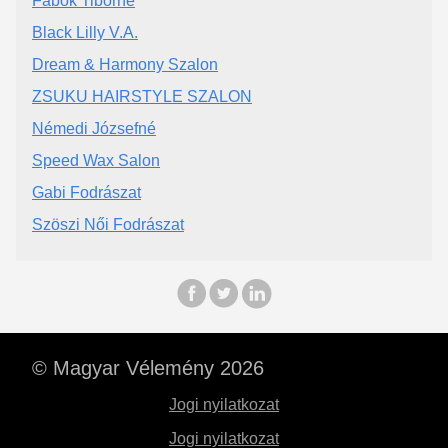
Fabók Tiborné
Black Lilly V.A.
Dream & Harmony Szalon
ZSUKU HAIRSTYLE SZALON
Némedi Józsefné
Speed Wax Salon
Gabi Fodrászat
Szöszi Női Fodrászat
© Magyar Vélemény 2026
Jogi nyilatkozat
Jogi nyilatkozat