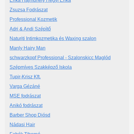
Erika Hajműhely Hegyi Erika
Zsuzsa Fodrászat
Professional Kozmetik
Adri & Andi Szépìtő
Naturiti Intimkozmetika és Waxing szalon
Manly Hairy Man
schwarzkopf Professional - Szalonskicc Maglód
Szépmíves Szakképző Iskola
Tupir-Krisz Kft.
Varga Gézáné
MSE fodrászat
Anikó fodrászat
Barber Shop Diósd
Nádasi Hair