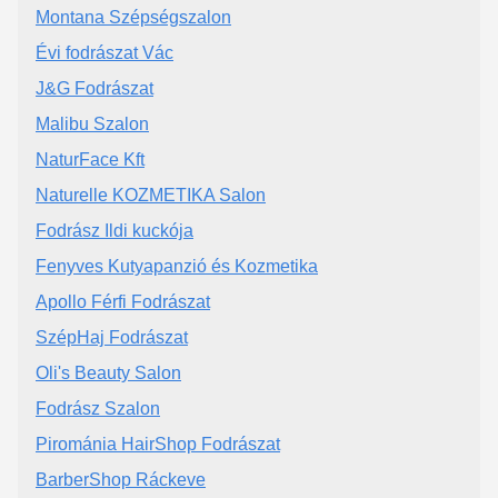
Montana Szépségszalon
Évi fodrászat Vác
J&G Fodrászat
Malibu Szalon
NaturFace Kft
Naturelle KOZMETIKA Salon
Fodrász Ildi kuckója
Fenyves Kutyapanzió és Kozmetika
Apollo Férfi Fodrászat
SzépHaj Fodrászat
Oli's Beauty Salon
Fodrász Szalon
Pirománia HairShop Fodrászat
BarberShop Ráckeve