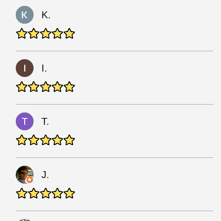
K.
I.
T.
J.