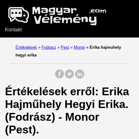
Kontakt
Értékelések
»
Fodrasz
»
Pest
»
Monor
»
Erika hajmuhely
hegyi erika
Értékelések erről: Erika
Hajműhely Hegyi Erika.
(Fodrász) - Monor
(Pest).