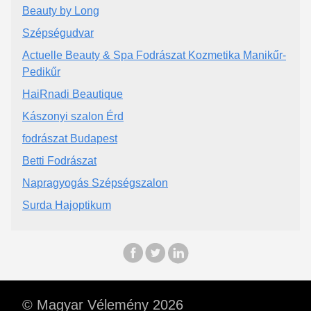
Beauty by Long
Szépségudvar
Actuelle Beauty & Spa Fodrászat Kozmetika Manikűr-
Pedikűr
HaiRnadi Beautique
Kászonyi szalon Érd
fodrászat Budapest
Betti Fodrászat
Napragyogás Szépségszalon
Surda Hajoptikum
© Magyar Vélemény 2026