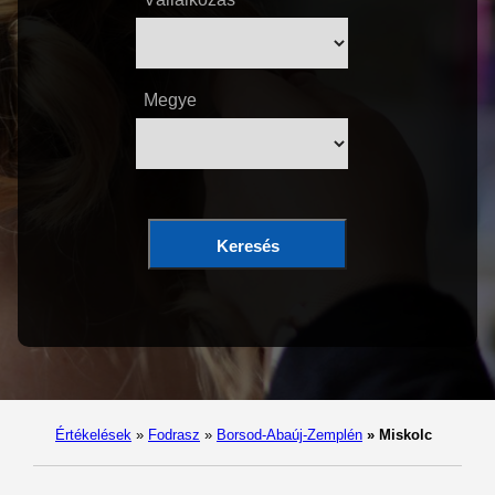
Megye
Keresés
Értékelések
»
Fodrasz
»
Borsod-Abaúj-Zemplén
»
Miskolc