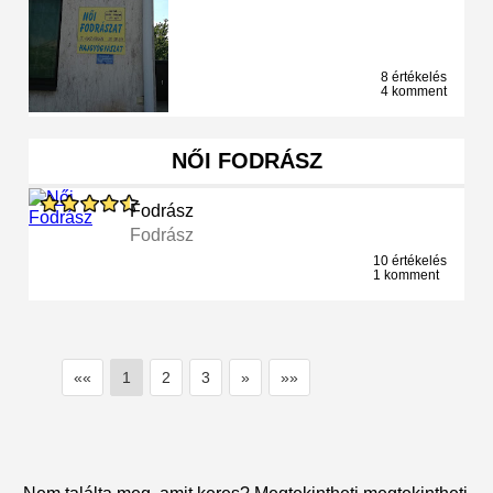
8 értékelés
4 komment
NŐI FODRÁSZ
Fodrász
Fodrász
10 értékelés
1 komment
««
1
2
3
»
»»