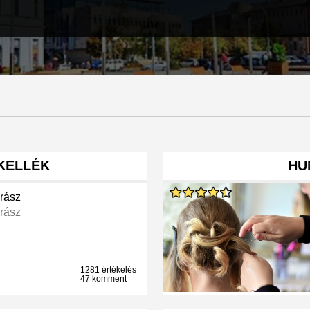
KELLÉK
HU
rász
rász
1281 értékelés
47 komment