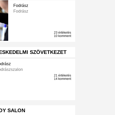
Fodrász
Fodrász
23 értékelés
10 komment
ESKEDELMI SZÖVETKEZET
odrász
odrászszalon
21 értékelés
14 komment
OY SALON