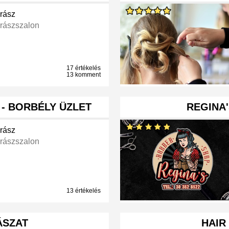
rász
rászszalon
17 értékelés
13 komment
- BORBÉLY ÜZLET
REGINA
rász
rászszalon
13 értékelés
ÁSZAT
HAIR