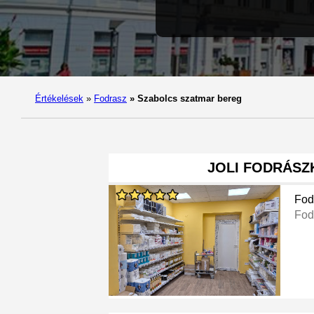
Értékelések
»
Fodrasz
»
Szabolcs szatmar bereg
JOLI FODRÁSZ
Fod
Fod