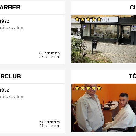
BARBER
C
rász
rászszalon
82 értékelés
36 komment
IRCLUB
T
rász
rászszalon
57 értékelés
27 komment