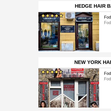
HEDGE HAIR 
Fod
Fod
NEW YORK HA
Fod
Fod