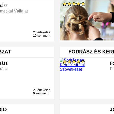
rász
metikai Vállalat
21 értékelés
10 komment
SZAT
FODRÁSZ ÉS KER
rász
F
rász
F
21 értékelés
9 komment
DIÓ
J