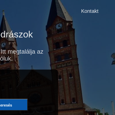
Kontakt
odrászok
tt megtalálja az
óluk.
eresés