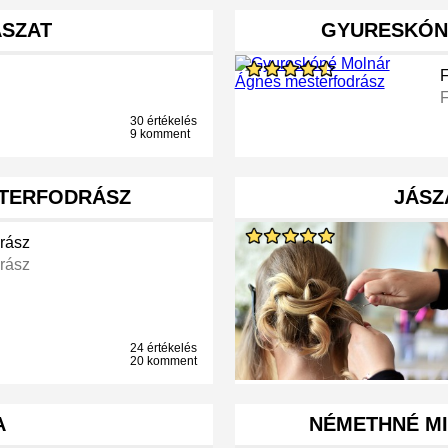
ÁSZAT
GYURESKÓN
30 értékelés
9 komment
STERFODRÁSZ
JÁSZ
rász
rász
24 értékelés
20 komment
A
NÉMETHNÉ MI