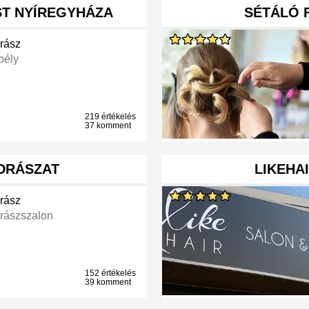
T NYÍREGYHÁZA
SÉTÁLÓ 
rász
bély
219 értékelés
37 komment
DRÁSZAT
LIKEHA
rász
rászszalon
152 értékelés
39 komment