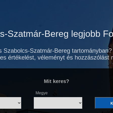
s-Szatmár-Bereg legjobb F
 Szabolcs-Szatmár-Bereg tartományban? I
es értékelést, véleményt és hozzászólást r
Mit keres?
Megye
K