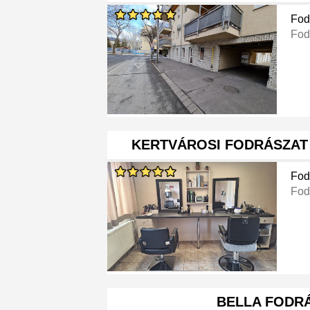
Fod
Fod
KERTVÁROSI FODRÁSZAT 
Fod
Fod
BELLA FODR