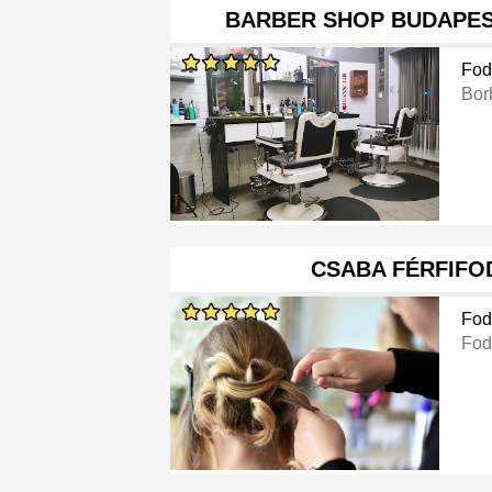
BARBER SHOP BUDAPES
Fod
Bor
CSABA FÉRFIFO
Fod
Fod