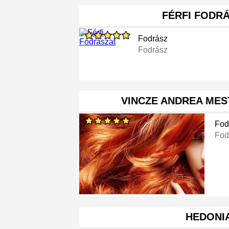
FÉRFI FODR
Fodrász
Fodrász
VINCZE ANDREA ME
Fod
Fod
HEDONI