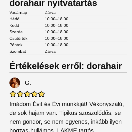
dorahair nyitvatartás
Vasárnap
Zárva
Hétfő
10:00–18:00
Kedd
10:00–18:00
Szerda
10:00–18:00
Csütörtök
10:00–18:00
Péntek
10:00–18:00
Szombat
Zárva
Értékelések erről: dorahair
G.
Imádom Évit és Évi munkáját! Vékonyszálú,
de sok hajam van. Tipikus szöszölődős, se
nem göndör, se nem egyenes, inkább ilyen
bogzas-hullámos. LAKME tartós