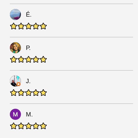
É.
P.
J.
M.