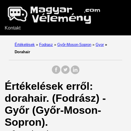
Kontakt
Értékelések
»
Fodrasz
»
Győr-Moson-Sopron
»
Gyor
»
Dorahair
Értékelések erről:
dorahair. (Fodrász) -
Győr (Győr-Moson-
Sopron).