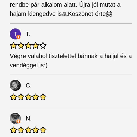
rendbe pár alkalom alatt. Újra jól mutat a
hajam kiengedve is🙏Köszönet érte🤗
T.
Végre valahol tisztelettel bánnak a hajjal és a
vendéggel is:)
C.
N.