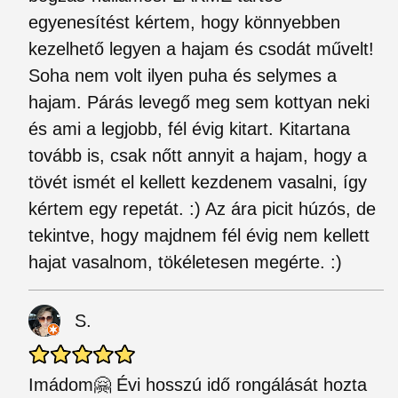
egyenesítést kértem, hogy könnyebben
kezelhető legyen a hajam és csodát művelt!
Soha nem volt ilyen puha és selymes a
hajam. Párás levegő meg sem kottyan neki
és ami a legjobb, fél évig kitart. Kitartana
tovább is, csak nőtt annyit a hajam, hogy a
tövét ismét el kellett kezdenem vasalni, így
kértem egy repetát. :) Az ára picit húzós, de
tekintve, hogy majdnem fél évig nem kellett
hajat vasalnom, tökéletesen megérte. :)
S.
Imádom🤗 Évi hosszú idő rongálását hozta