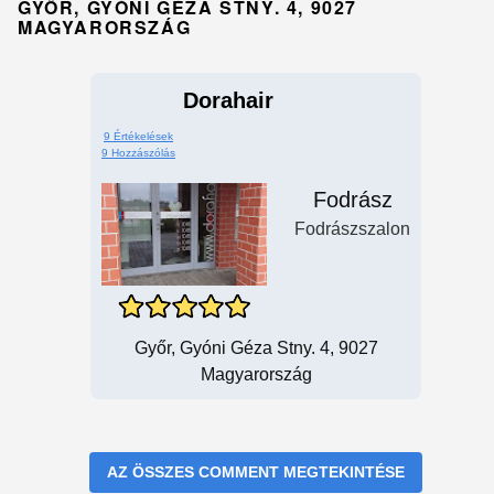
GYŐR, GYÓNI GÉZA STNY. 4, 9027
MAGYARORSZÁG
Dorahair
9 Értékelések
9 Hozzászólás
Fodrász
Fodrászszalon
Győr, Gyóni Géza Stny. 4, 9027
Magyarország
AZ ÖSSZES COMMENT MEGTEKINTÉSE