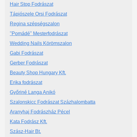
Hair Stop Fodrászat
Tápiószele Orsi Fodrászat
Regina szépségszalon
''Pomádé'' Mesterfodrászat
Wedding Nails Körömszalon
Gabi Fodrászat
Gerber Fodrászat
Beauty Shop Hungary Kft.
Erika fodrászat
Győriné Langa Anikó
Szalonskicc Fodrászat Százhalombatta
Aranyhaj Fodrászház Pécel
Kata Fodrász Kft.
Szász-Hair Bt.