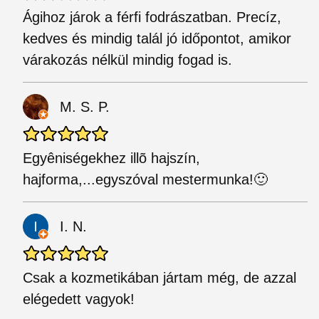
Ágihoz járok a férfi fodrászatban. Precíz,
kedves és mindig talál jó időpontot, amikor
várakozás nélkül mindig fogad is.
M. S. P.
Egyêniségekhez illõ hajszín,
hajforma,...egyszóval mestermunka!🙂
I. N.
Csak a kozmetikában jártam még, de azzal
elégedett vagyok!