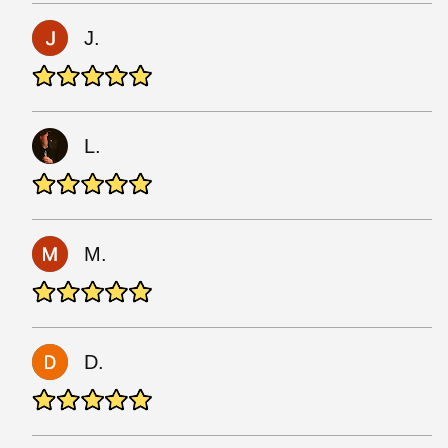
J.
L.
M.
D.