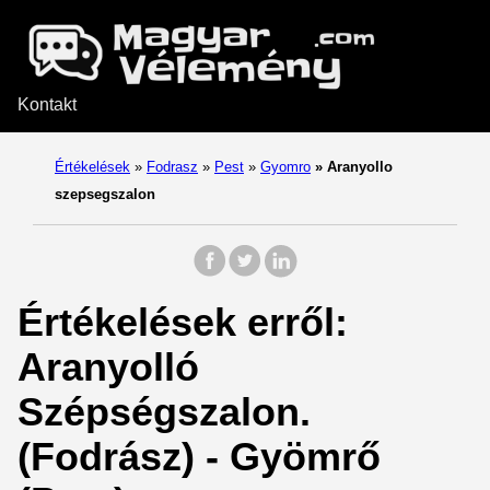
Kontakt
Értékelések
»
Fodrasz
»
Pest
»
Gyomro
»
Aranyollo
szepsegszalon
Értékelések erről:
Aranyolló
Szépségszalon.
(Fodrász) - Gyömrő