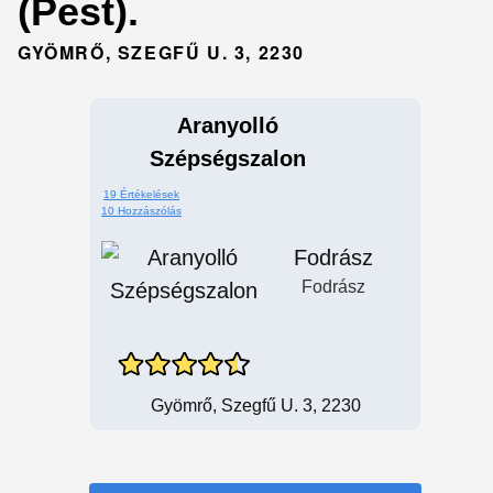
(Pest).
GYÖMRŐ, SZEGFŰ U. 3, 2230
Aranyolló
Szépségszalon
19 Értékelések
10 Hozzászólás
Fodrász
Fodrász
Gyömrő, Szegfű U. 3, 2230