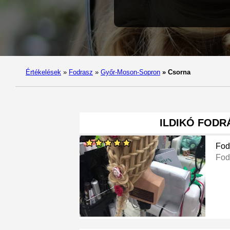
Értékelések
»
Fodrasz
»
Győr-Moson-Sopron
»
Csorna
ILDIKÓ FODR
Fod
Fod