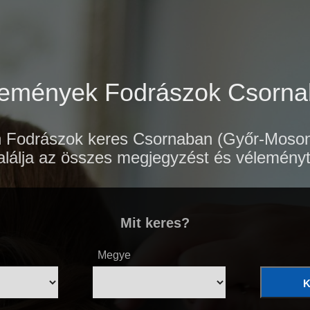
emények Fodrászok Csorn
Fodrászok keres Csornaban (Győr-Moson-
lálja az összes megjegyzést és véleményt
Mit keres?
Megye
K