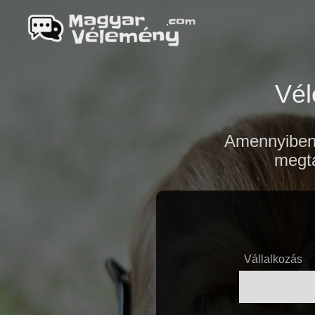
Vél
Amennyiben 
megta
Vállalkozás