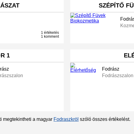
ÁSZAT
SZÉPÍTŐ F
Fodrá
Kozmet
1 értékelés
1 komment
R 1
EL
rász
Fodrász
rászszalon
Fodrászszalon
ti megtekintheti a magyar
Fodraszkröl
szóló összes értékelést.