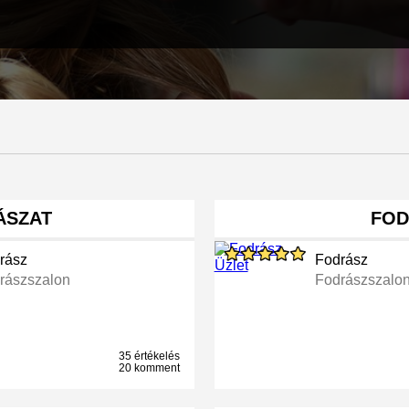
ÁSZAT
FOD
rász
Fodrász
rászszalon
Fodrászszalo
35 értékelés
20 komment