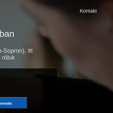
Kontakt
aban
Sopron), itt
 róluk
eresés