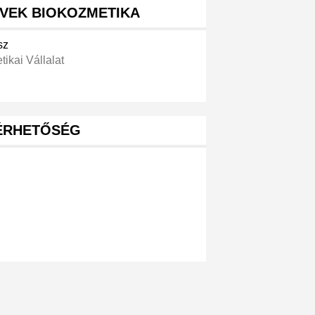
ÜVEK BIOKOZMETIKA
sz
ikai Vállalat
ÉRHETŐSÉG