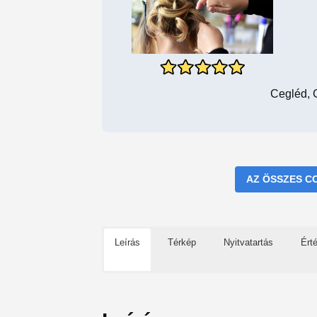
Cegléd, 
AZ ÖSSZES C
Leírás
Térkép
Nyitvatartás
Ért