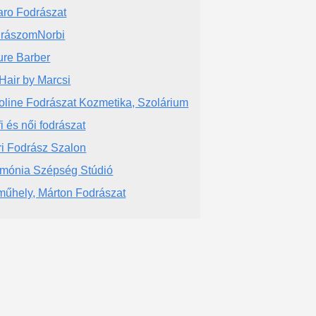
aro Fodrászat
rászomNorbi
ure Barber
Hair by Marcsi
oline Fodrászat Kozmetika, Szolárium
fi és női fodrászat
ri Fodrász Szalon
mónia Szépség Stúdió
műhely, Márton Fodrászat