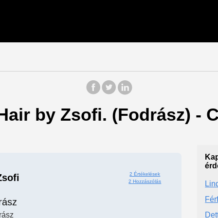
Hair by Zsofi. (Fodrász) - 
Kap
érd
2 Értékelések
Zsofi
2 Hozzászólás
Lin
Fér
rász
rász
Det