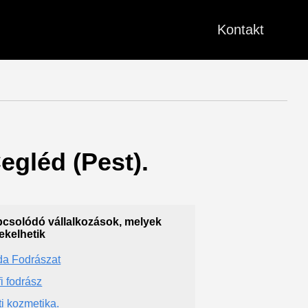
Kontakt
Cegléd (Pest).
csolódó vállalkozások, melyek
ekelhetik
da Fodrászat
fi fodrász
ti kozmetika.