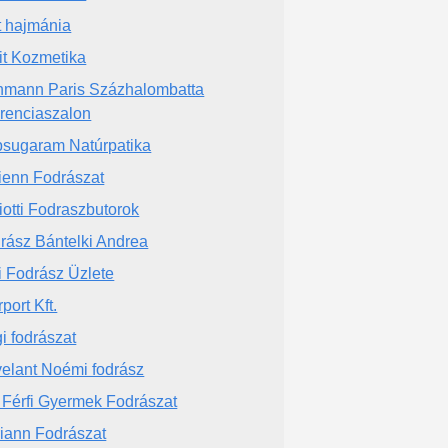
t hajmánia
it Kozmetika
hmann Paris Százhalombatta
erenciaszalon
sugaram Natúrpatika
ienn Fodrászat
iotti Fodraszbutorok
rász Bántelki Andrea
i Fodrász Üzlete
port Kft.
i fodrászat
elant Noémi fodrász
 Férfi Gyermek Fodrászat
iann Fodrászat