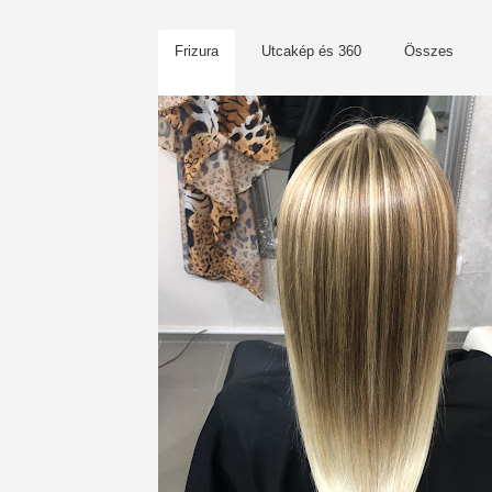
Frizura
Utcakép és 360
Összes