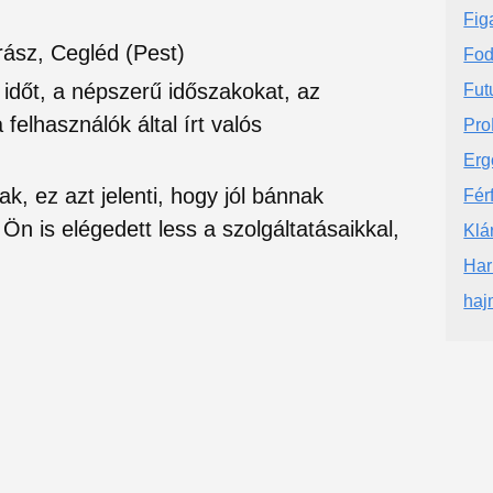
Fig
rász, Cegléd (Pest)
Fod
si időt, a népszerű időszakokat, az
Fut
felhasználók által írt valós
Pro
Erg
ak, ez azt jelenti, hogy jól bánnak
Fér
Ön is elégedett less a szolgáltatásaikkal,
Klá
Har
haj