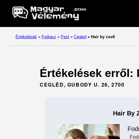
Értékelések
»
Fodrasz
»
Pest
»
Cegled
»
Hair by zsofi
Értékelések erről: 
CEGLÉD, GUBODY U. 26, 2700
Hair By 
Fod
Fod