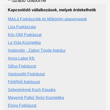
Kapcsolódó vállalkozások, melyek érdekelhetik
MárLá Fodrászcikk és Műköröm alapanyagok
Liza Fodrászata
Kóc-Olló Fodrászat
La Vida Kozmetika
Hajtündér - Zádori Tünde fodrász
Anna Labor Kft.
Stílus Fodrászat
Varázsolló Fodrászat
Férfi/Női fodrászat
Sebestyénné Koch Klaudia
Mayerné Palkó Teréz Kozmetika
Elvira Fodrászat