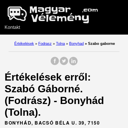
Kontakt
Értékelések
»
Fodrasz
»
Tolna
»
Bonyhad
»
Szabo gaborne
Értékelések erről:
Szabó Gáborné.
(Fodrász) - Bonyhád
(Tolna).
BONYHÁD, BACSÓ BÉLA U. 39, 7150