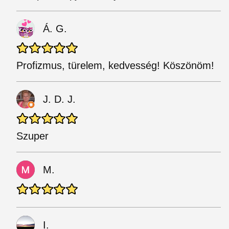
Á. G.
Profizmus, türelem, kedvesség! Köszönöm!
J. D. J.
Szuper
M.
I.