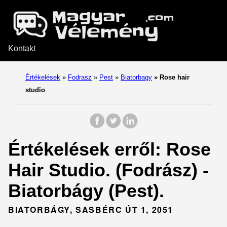
Kontakt
Értékelések
»
Fodrasz
»
Pest
»
Biatorbagy
»
Rose hair
studio
Értékelések erről: Rose
Hair Studio. (Fodrász) -
Biatorbágy (Pest).
BIATORBÁGY, SASBÉRC ÚT 1, 2051