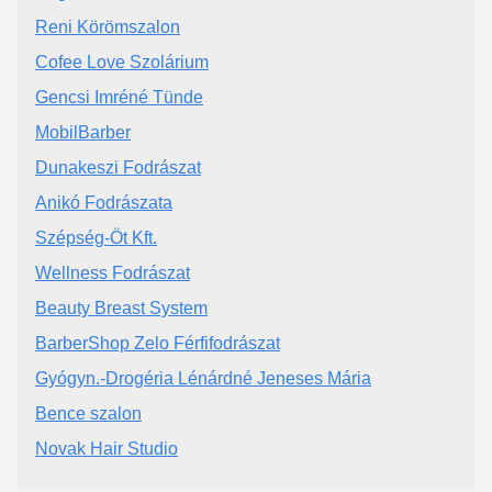
Reni Körömszalon
Cofee Love Szolárium
Gencsi Imréné Tünde
MobilBarber
Dunakeszi Fodrászat
Anikó Fodrászata
Szépség-Öt Kft.
Wellness Fodrászat
Beauty Breast System
BarberShop Zelo Férfifodrászat
Gyógyn.-Drogéria Lénárdné Jeneses Mária
Bence szalon
Novak Hair Studio