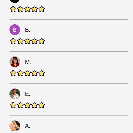
B.
M.
E.
A.