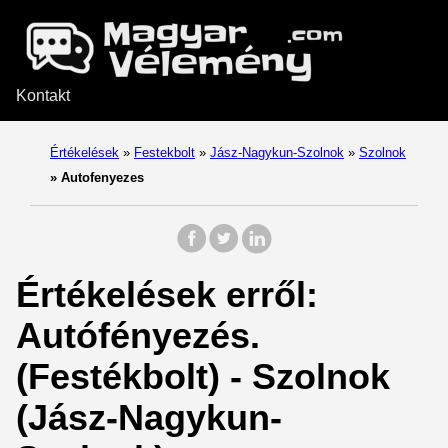
Kontakt
Értékelések
»
Festekbolt
»
Jász-Nagykun-Szolnok
»
Szolnok
»
Autofenyezes
Értékelések erről:
Autófényezés.
(Festékbolt) - Szolnok
(Jász-Nagykun-