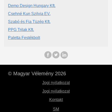
Demo Design Hungary Kft.
Csehné Kun Szilvia EV.
Szabó és Fia Tüzép Kft.
PPG Trilak Kft.
Paletta Festékbolt
© Magyar Vélemény 2026
Jogi nyilatkozat
Jogi nyilatkozat
Kontakt
SM