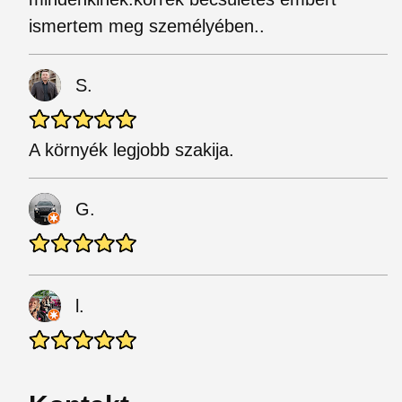
ismertem meg személyében..
S.
A környék legjobb szakija.
G.
l.