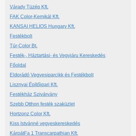
Várady Tüzép Kft.
FAK Color-Kemikál Kft.
KANSAI HELIOS Hungary Kft.
Festékbolt
Túr-Color Bt.
Festék-, Háztartási- és Vegyiáru Kereskedés
Főoldal
Eldorádó Vegyesiparcikk és Festékbolt
Lisznyai Építőipari Kft.
Festékház Szivárvány
Szebb Otthon festék szaküzlet
Hortzonz Color Kft.
Kiss Istvánné vegyeskereskedés
KárpátFa 1 Transcarpathian Kft.