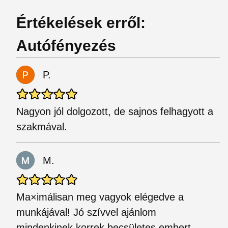
Értékelések erről:
Autófényezés
P.
Nagyon jól dolgozott, de sajnos felhagyott a
szakmával.
M.
Ma×imálisan meg vagyok elégedve a
munkájával! Jó szívvel ajánlom
mindenkinek.korrek becsületes embert