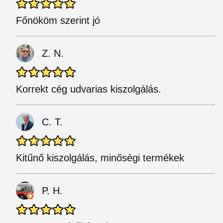
Főnököm szerint jó
Z. N.
Korrekt cég udvarias kiszolgálás.
C. T.
Kitűnő kiszolgálás, minőségi termékek
P. H.