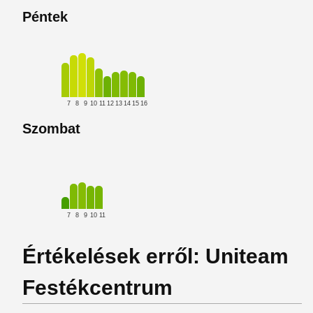
Péntek
7
8
9
10
11
12
13
14
15
16
Szombat
7
8
9
10
11
Értékelések erről: Uniteam
Festékcentrum