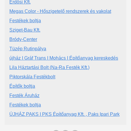
Erdősi Kft.
Megas Color - Hőszigetelő rendszerek és vakolat
Festékek boltja
Sziget-Bau Kft.
Bródy-Center
Tüzép Rutinpálya
újház I Gráf Trans I Mohács I Építőanyag kereskedés
Lila Háztartási Bolt (Na-Ra Festék Kft.)
Piktorskála Festékbolt
Építők boltja
Festék Áruház
Festékek boltja
ÚJHÁZ PAKS I PKS Építőanyag Kft. , Paks Ipari Park