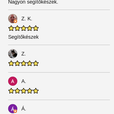
Nagyon segìtőkészek.
Z. K.
Segítőkészek
Z.
A.
Á.