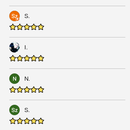
S.
I.
N.
S.