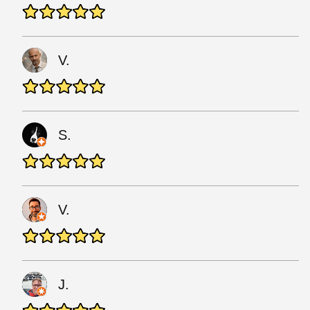
V.
S.
V.
J.