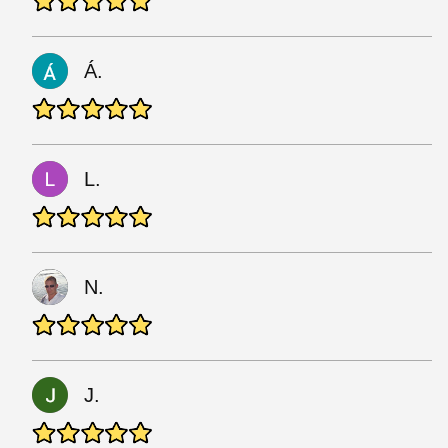
Á.
L.
N.
J.