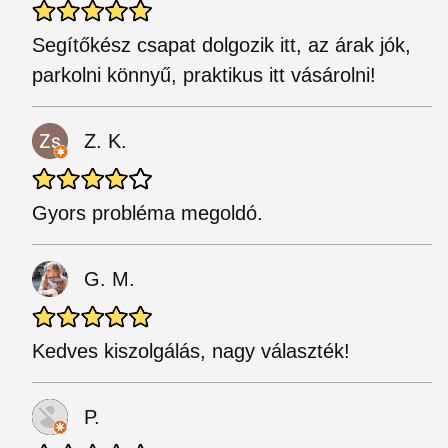
Segítőkész csapat dolgozik itt, az árak jók,
parkolni könnyű, praktikus itt vásárolni!
Z. K.
Gyors probléma megoldó.
G. M.
Kedves kiszolgálás, nagy választék!
P.