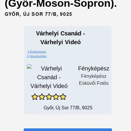
(Győr-Moson-Sopron).
GYŐR, ÚJ SOR 77/B, 9025
Várhelyi Csanád -
Várhelyi Videó
4 Értékelések
2 Hozzászólás
Fényképész
Fényképész
Esküvői Fotós
Győr, Új Sor 77/B, 9025