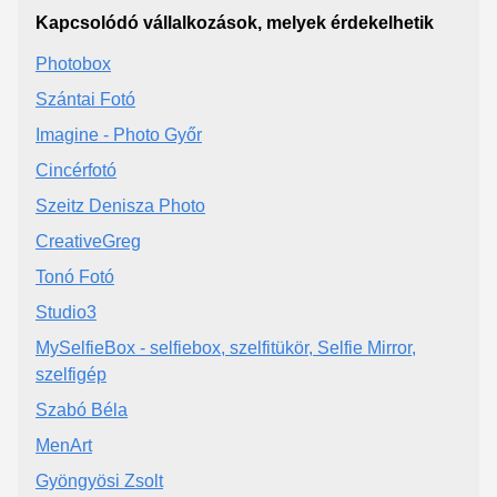
Kapcsolódó vállalkozások, melyek érdekelhetik
Photobox
Szántai Fotó
Imagine - Photo Győr
Cincérfotó
Szeitz Denisza Photo
CreativeGreg
Tonó Fotó
Studio3
MySelfieBox - selfiebox, szelfitükör, Selfie Mirror,
szelfigép
Szabó Béla
MenArt
Gyöngyösi Zsolt