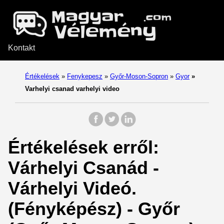
Kontakt
Értékelések
»
Fenykepesz
»
Győr-Moson-Sopron
»
Gyor
»
Varhelyi csanad varhelyi video
Értékelések erről:
Várhelyi Csanád -
Várhelyi Videó.
(Fényképész) - Győr