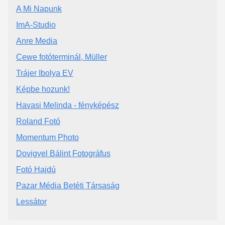
A Mi Napunk
ImA-Studio
Anre Media
Cewe fotóterminál, Müller
Trájer Ibolya EV
Képbe hozunk!
Havasi Melinda - fényképész
Roland Fotó
Momentum Photo
Dovigyel Bálint Fotográfus
Fotó Hajdú
Pazar Média Betéti Társaság
Lessátor