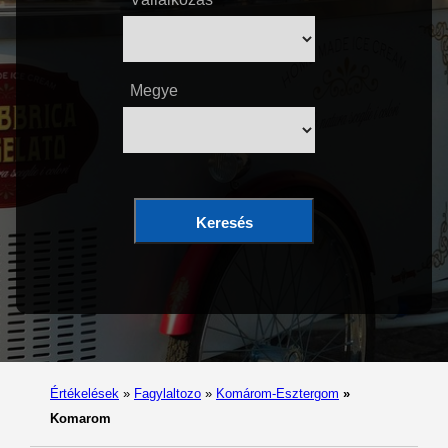
Megye
Keresés
Értékelések
»
Fagylaltozo
»
Komárom-Esztergom
»
Komarom