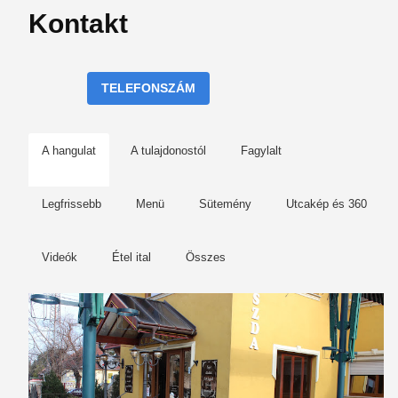
Kontakt
TELEFONSZÁM
A hangulat
A tulajdonostól
Fagylalt
Legfrissebb
Menü
Sütemény
Utcakép és 360
Videók
Étel ital
Összes