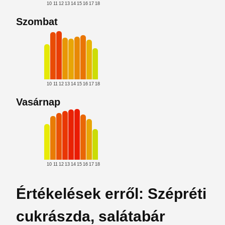
10
11
12
13
14
15
16
17
18
Szombat
10
11
12
13
14
15
16
17
18
Vasárnap
10
11
12
13
14
15
16
17
18
Értékelések erről: Szépréti
cukrászda, salátabár