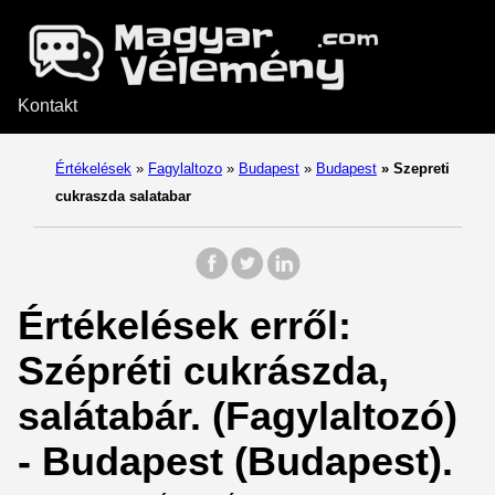
Kontakt
Értékelések
»
Fagylaltozo
»
Budapest
»
Budapest
»
Szepreti
cukraszda salatabar
Értékelések erről:
Szépréti cukrászda,
salátabár. (Fagylaltozó)
- Budapest (Budapest).