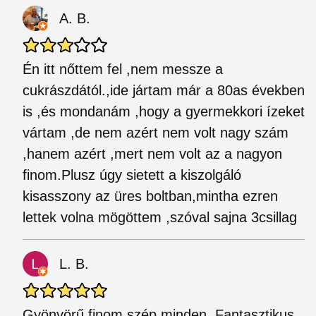
A. B.
Én itt nőttem fel ,nem messze a
cukrászdától.,ide jártam már a 80as években
is ,és mondanám ,hogy a gyermekkori ízeket
vártam ,de nem azért nem volt nagy szám
,hanem azért ,mert nem volt az a nagyon
finom.Plusz úgy sietett a kiszolgáló
kisasszony az üres boltban,mintha ezren
lettek volna mögöttem ,szóval sajna 3csillag
L. B.
Gyönyörű finom szép minden. Fantasztikus,