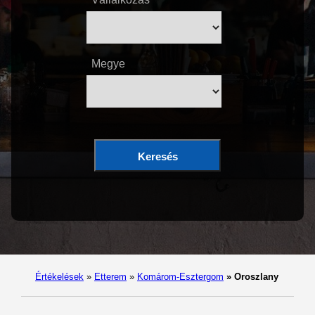
Megye
Keresés
Értékelések
»
Etterem
»
Komárom-Esztergom
»
Oroszlany