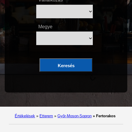
Megye
Keresés
Értékelések
»
Etterem
»
Győr-Moson-Sopron
»
Fertorakos