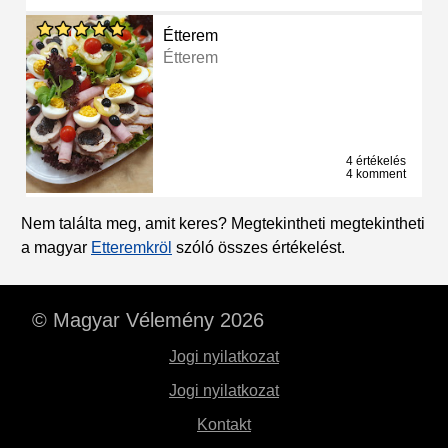
Étterem
Étterem
4 értékelés
4 komment
Nem találta meg, amit keres? Megtekintheti megtekintheti
a magyar
Etteremkröl
szóló összes értékelést.
© Magyar Vélemény 2026
Jogi nyilatkozat
Jogi nyilatkozat
Kontakt