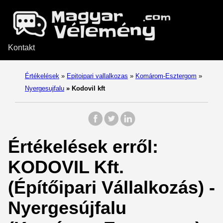
Kontakt
Értékelések
»
Epitoipari vallalkozas
»
Komárom-Esztergom
»
Nyergesujfalu
»
Kodovil kft
Értékelések erről:
KODOVIL Kft.
(Építőipari Vállalkozás) -
Nyergesújfalu