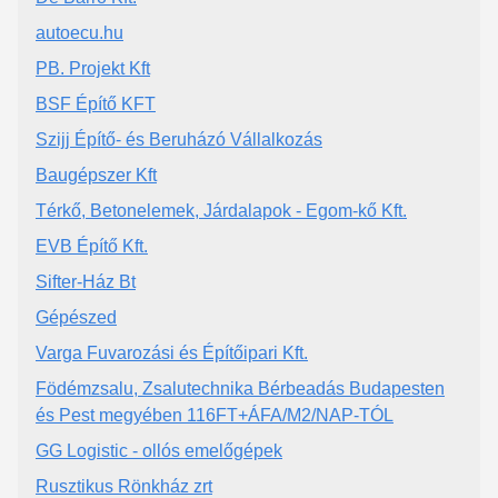
autoecu.hu
PB. Projekt Kft
BSF Építő KFT
Szijj Építő- és Beruházó Vállalkozás
Baugépszer Kft
Térkő, Betonelemek, Járdalapok - Egom-kő Kft.
EVB Építő Kft.
Sifter-Ház Bt
Gépészed
Varga Fuvarozási és Építőipari Kft.
Födémzsalu, Zsalutechnika Bérbeadás Budapesten
és Pest megyében 116FT+ÁFA/M2/NAP-TÓL
GG Logistic - ollós emelőgépek
Rusztikus Rönkház zrt