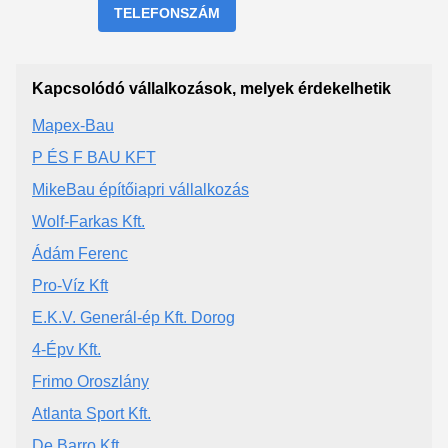
TELEFONSZÁM
Kapcsolódó vállalkozások, melyek érdekelhetik
Mapex-Bau
P ÉS F BAU KFT
MikeBau építőiapri vállalkozás
Wolf-Farkas Kft.
Ádám Ferenc
Pro-Víz Kft
E.K.V. Generál-ép Kft. Dorog
4-Épv Kft.
Frimo Oroszlány
Atlanta Sport Kft.
De Barro Kft.