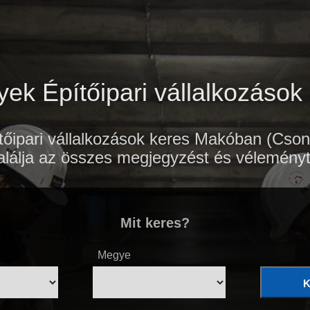
ek Építőipari vállalkozáso
őipari vállalkozások keres Makóban (Csong
lálja az összes megjegyzést és véleményt
Mit keres?
Megye
K