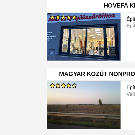
HOVEFA K
Épít
Épít
MAGYAR KÖZÚT NONPROF
Épít
Váll