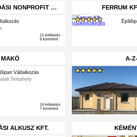
ÁSI NONPROFIT …
FERRUM KF
llalkozás
Építőip
a
15 értékelés
8 komment
 MAKÓ
A-Z
őipari Vállalkozás
alati Telephely
19 értékelés
7 komment
ÁSI ALKUSZ KFT.
KÉMÉN