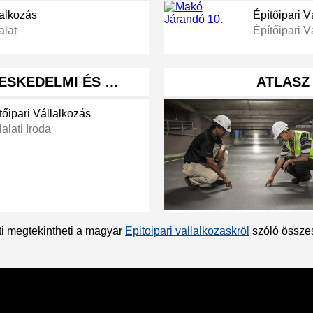
lalkozás
Építőipari V
alat
Építőipari V
ESKEDELMI ÉS …
ATLASZ 
tőipari Vállalkozás
lalati Iroda
ti megtekintheti a magyar
Epitoipari vallalkozaskröl
szóló összes