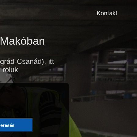
Kontakt
k Makóban
rád-Csanád), itt
 róluk
eresés