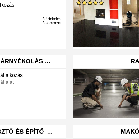
alkozás
3 értékelés
3 komment
, ÁRNYÉKOLÁS …
RA
Vállalkozás
állalat
ZTŐ ÉS ÉPÍTŐ …
MAKÓ