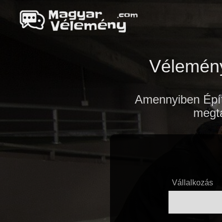
Vélemény
Amennyiben Épít
megta
Vállalkozás