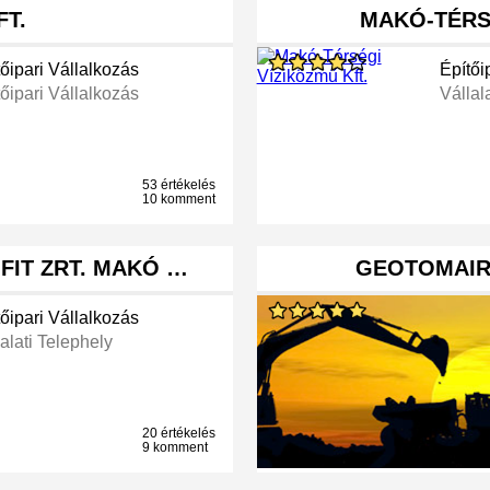
FT.
MAKÓ-TÉRSÉ
őipari Vállalkozás
Építői
őipari Vállalkozás
Vállal
53 értékelés
10 komment
IT ZRT. MAKÓ …
GEOTOMAIR 
őipari Vállalkozás
alati Telephely
20 értékelés
9 komment