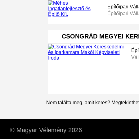
Építőipari Vál
Építőipari Váll
CSONGRÁD MEGYEI KER
Épí
Vál
Nem találta meg, amit keres? Megtekinthe
© Magyar Vélemény 2026