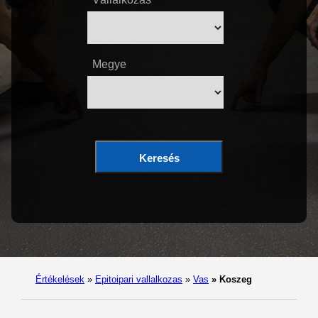
Megye
Keresés
Értékelések
»
Epitoipari vallalkozas
»
Vas
»
Koszeg