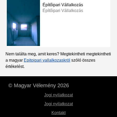
Építőipari Vállalkozás
Építőipari Vállalkozás
Nem találta meg, amit keres? Megtekintheti megtekintheti
a magyar
Epitoipari vallalkozaskröl
szóló összes
értékelést.
© Magyar Vélemény 2026
Jogi nyilatkozat
Jogi nyilatkozat
Kontakt