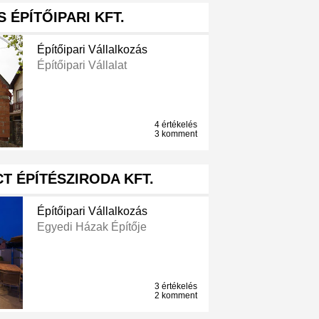
 ÉPÍTŐIPARI KFT.
Építőipari Vállalkozás
Építőipari Vállalat
4 értékelés
3 komment
T ÉPÍTÉSZIRODA KFT.
Építőipari Vállalkozás
Egyedi Házak Építője
3 értékelés
2 komment