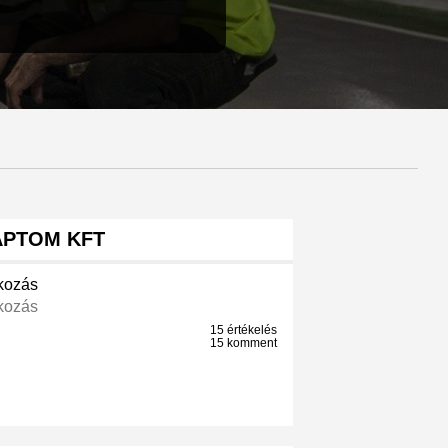
APTOM KFT
lkozás
lkozás
15 értékelés
15 komment