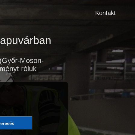
Kontakt
Kapuvárban
 (Győr-Moson-
eményt róluk
eresés