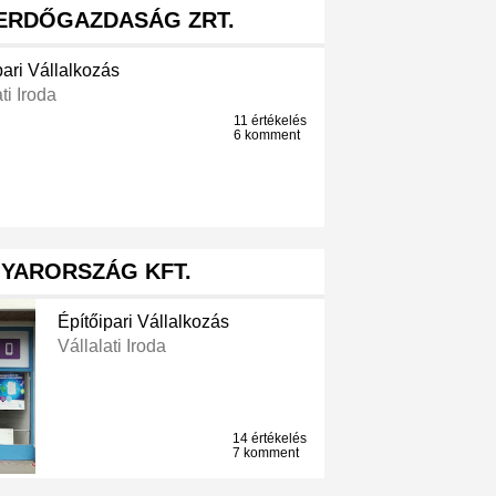
 ERDŐGAZDASÁG ZRT.
pari Vállalkozás
ti Iroda
11 értékelés
6 komment
YARORSZÁG KFT.
Építőipari Vállalkozás
Vállalati Iroda
14 értékelés
7 komment