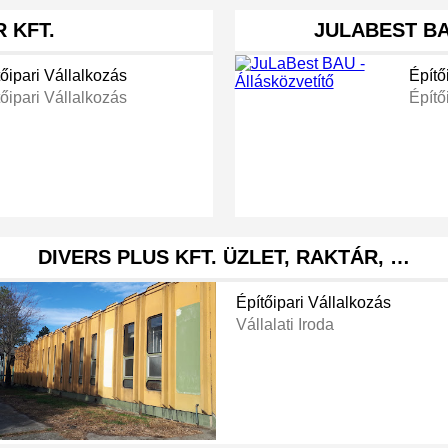
 KFT.
JULABEST BA
őipari Vállalkozás
Építő
őipari Vállalkozás
Építő
DIVERS PLUS KFT. ÜZLET, RAKTÁR, …
Építőipari Vállalkozás
Vállalati Iroda