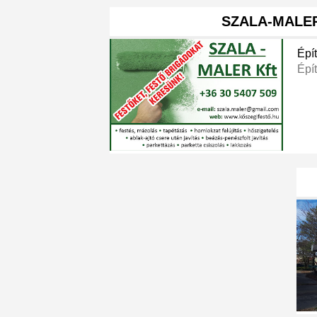
SZALA-MALER
Épít
Épít