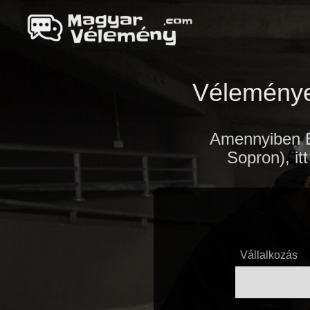
Véleménye
Amennyiben É
Sopron), it
Vállalkozás