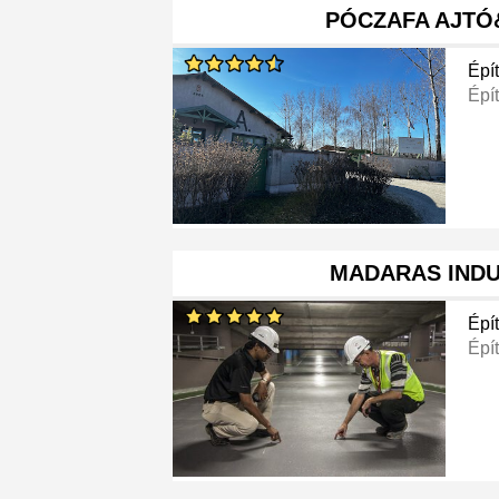
PÓCZAFA AJTÓ
Épít
Épít
MADARAS INDU
Épít
Épít